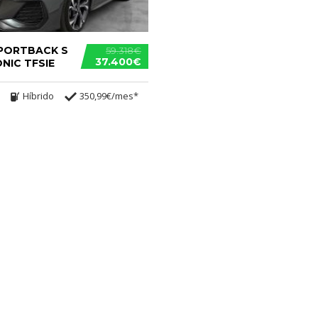
SPORTBACK S
59.318€
37.400€
ONIC TFSIE
Híbrido
350,99€/mes*