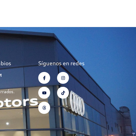
mbios
Síguenos en redes
M
errados.