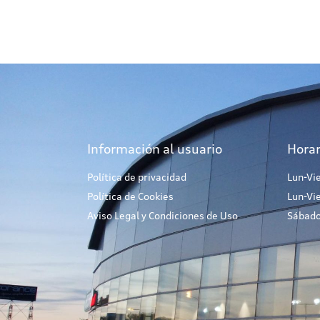
Información al usuario
Horar
Política de privacidad
Lun-Vi
Política de Cookies
Lun-Vi
Aviso Legal y Condiciones de Uso
Sábado