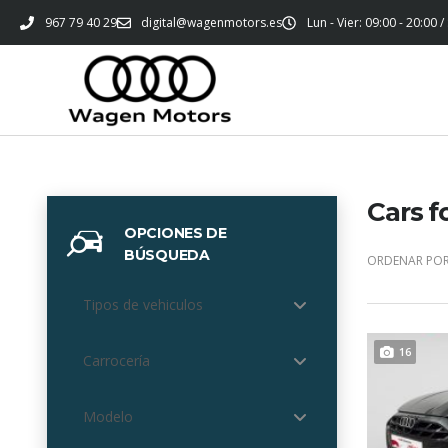
967 79 40 29
digital@wagenmotors.es
Lun - Vier: 09:00 - 20:00 /
Cars f
OPCIONES DE
BÚSQUEDA
ORDENAR POR
Tipos de vehiculos
16
Carrocería
Modelo