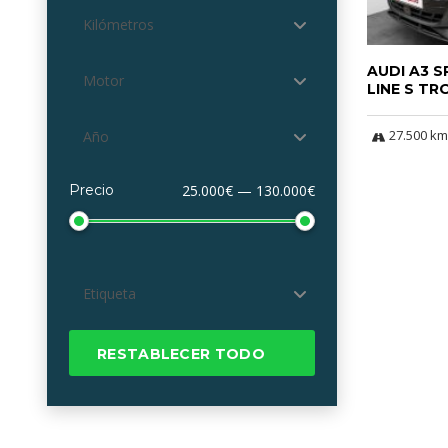
Kilómetros
AUDI A3 
Motor
LINE S TR
27.500 km
Año
Precio
25.000€ — 130.000€
Etiqueta
RESTABLECER TODO