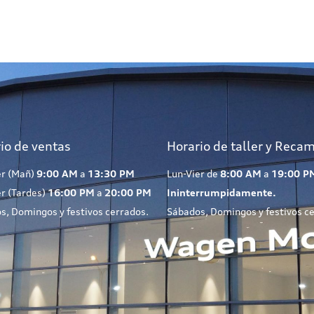
io de ventas
Horario de taller y Reca
er (Mañ)
9:00 AM
a
13:30 PM
Lun-Vier de
8:00 AM
a
19:00 P
er (Tardes)
16:00 PM
a
20:00 PM
Ininterrumpidamente.
s, Domingos y festivos cerrados.
Sábados, Domingos y festivos c