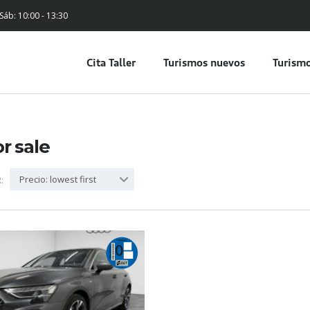
 Sáb: 10:00 - 13:30
Cita Taller
Turismos nuevos
Turismo
or sale
Precio: lowest first
: