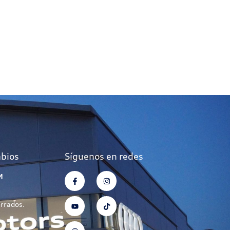
mbios
Síguenos en redes
M
errados.