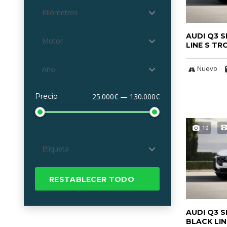
Kilómetros
AUDI Q3 
Motor
LINE S TR
Nuevo
Año
Precio
25.000€ — 130.000€
10
Etiqueta
RESTABLECER TODO
AUDI Q3 
BLACK LIN