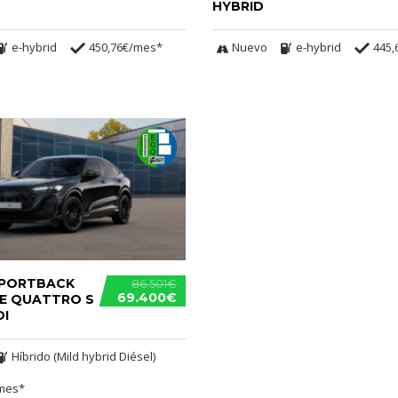
HYBRID
e-hybrid
450,76€/mes*
Nuevo
e-hybrid
445,
SPORTBACK
86.501€
69.400€
NE QUATTRO S
DI
Híbrido (Mild hybrid Diésel)
/mes*