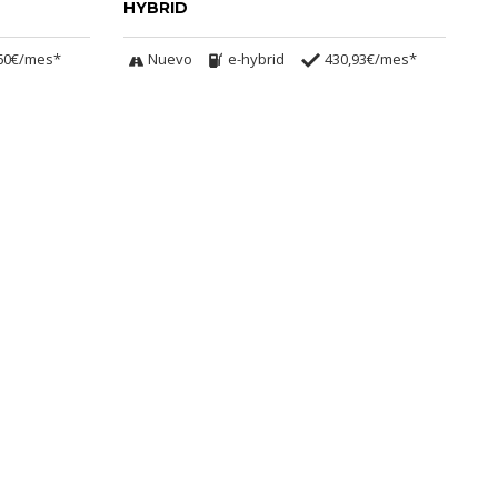
HYBRID
60€/mes*
Nuevo
e-hybrid
430,93€/mes*