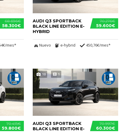
AUDI Q3 SPORTBACK
68.696€
70.276€
58.300€
59.600€
BLACK LINE EDITION E-
HYBRID
54€/mes*
Nuevo
e-hybrid
450,76€/mes*
10
1
AUDI Q3 SPORTBACK
70.415€
70.997€
59.800€
60.300€
BLACK LINE EDITION E-