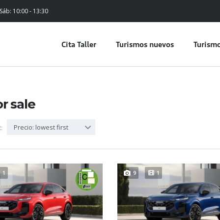
 Sáb: 10:00 - 13:30
Cita Taller
Turismos nuevos
Turismo
or sale
Precio: lowest first
:
1
9
1