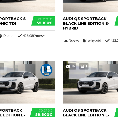
SPORTBACK S
AUDI Q3 SPORTBACK
60.670€
55.100€
ONIC TDI
BLACK LINE EDITION E-
HYBRID
Diesel
426,08€/mes*
Nuevo
e-hybrid
422,
1
10
1
SPORTBACK
AUDI Q3 SPORTBACK
70.276€
59.600€
E EDITION E-
BLACK LINE EDITION E-