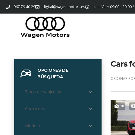
967 79 40 29
digital@wagenmotors.es
Lun - Vier: 09:00 - 20:00 /
Cars f
OPCIONES DE
BÚSQUEDA
ORDENAR POR
Tipos de vehiculos
10
Carrocería
Modelo