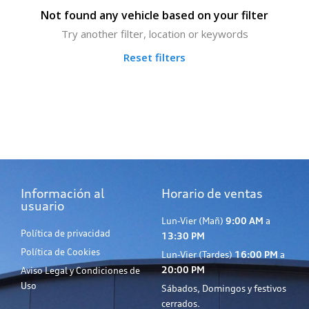
Not found any vehicle based on your filter
Try another filter, location or keywords
Reset filters
Información al
Horario de ventas
usuario
Lun-Vier (Mañ)
9:00 AM
a
Política de privacidad
13:30 PM
Política de Cookies
Lun-Vier (Tardes)
16:00 PM
a
20:00 PM
Aviso Legal y Condiciones de
Uso
Sábados, Domingos y festivos
cerrados.