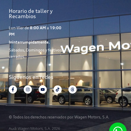
Horario de taller y
Recambios
Lun-Vier de
8:00 AM
a
19:00
PM
Ininterrumpidamente.
Sábados, Domingos y festivos
cerrados.
Síguenos en redes
© Todos los derechos reservados por Wagen Motors, S.A.
Audi Wagen Motors, S.A. 2026