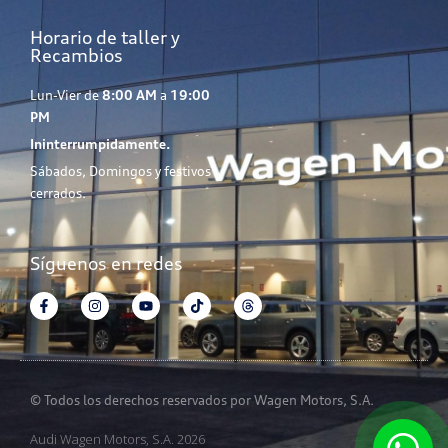
Horario de taller y
Recambios
Lun-Vier de
8:00 AM
a
19:00
PM
Ininterrumpidamente.
Sábados, Domingos y festivos
cerrados.
Síguenos en redes
© Todos los derechos reservados por Wagen Motors, S.A.
Audi Wagen Motors, S.A. 2026