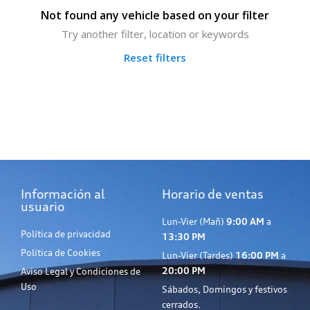
Not found any vehicle based on your filter
Try another filter, location or keywords
Reset filters
Información al
Horario de ventas
usuario
Lun-Vier (Mañ)
9:00 AM
a
Política de privacidad
13:30 PM
Política de Cookies
Lun-Vier (Tardes)
16:00 PM
a
20:00 PM
Aviso Legal y Condiciones de
Uso
Sábados, Domingos y festivos
cerrados.