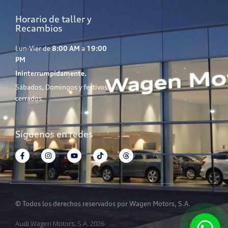
Horario de taller y
Recambios
Lun-Vier de
8:00 AM
a
19:00
PM
Ininterrumpidamente.
Sábados, Domingos y festivos
cerrados.
Síguenos en redes
© Todos los derechos reservados por Wagen Motors, S.A.
Audi Wagen Motors, S.A. 2026