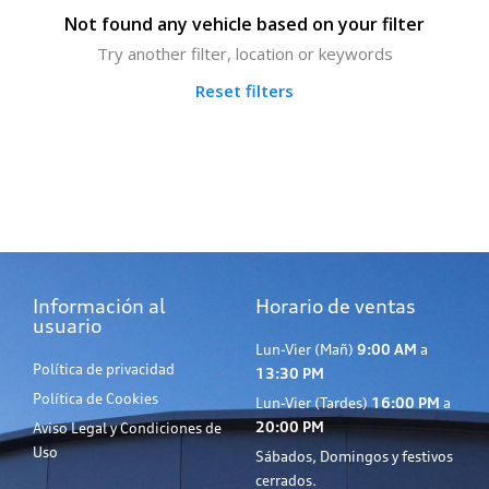
Not found any vehicle based on your filter
Try another filter, location or keywords
Reset filters
Información al
Horario de ventas
usuario
Lun-Vier (Mañ)
9:00 AM
a
Política de privacidad
13:30 PM
Política de Cookies
Lun-Vier (Tardes)
16:00 PM
a
20:00 PM
Aviso Legal y Condiciones de
Uso
Sábados, Domingos y festivos
cerrados.