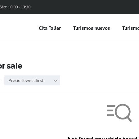
 Sáb: 10:00 - 13:30
Cita Taller
Turismos nuevos
Turismo
or sale
Precio: lowest first
: