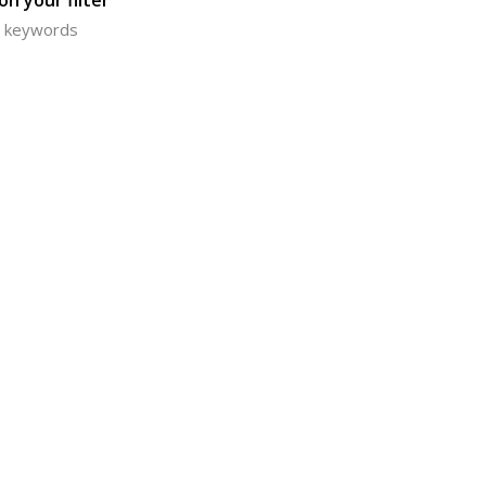
n your filter
or keywords