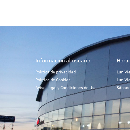
Información al usuario
Horar
Política de privacidad
Lun-Vi
Política de Cookies
Lun-Vi
Aviso Legal y Condiciones de Uso
Sábado