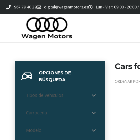
967 79 40 29
digital@wagenmotors.es
Lun - Vier: 09:00 - 20:00 /
Cars f
OPCIONES DE
BÚSQUEDA
ORDENAR POR
Tipos de vehiculos
Carrocería
Modelo