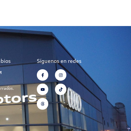
mbios
Síguenos en redes
M
errados.