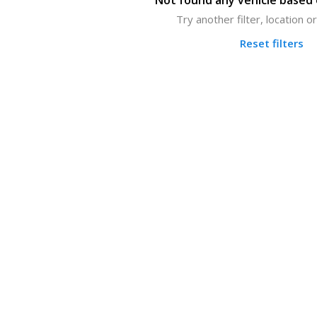
Not found any vehicle based o
Try another filter, location 
Reset filters