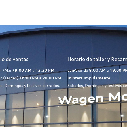
io de ventas
Horario de taller y Reca
er (Mañ)
9:00 AM
a
13:30 PM
Lun-Vier de
8:00 AM
a
19:00 P
er (Tardes)
16:00 PM
a
20:00 PM
Ininterrumpidamente.
s, Domingos y festivos cerrados.
Sábados, Domingos y festivos c