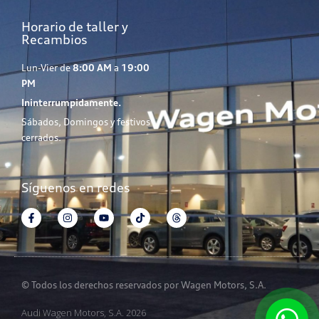
Horario de taller y
Recambios
Lun-Vier de
8:00 AM
a
19:00
PM
Ininterrumpidamente.
Sábados, Domingos y festivos
cerrados.
Síguenos en redes
© Todos los derechos reservados por Wagen Motors, S.A.
Audi Wagen Motors, S.A. 2026