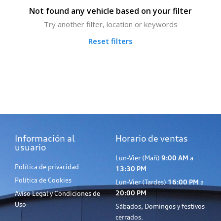
Not found any vehicle based on your filter
Try another filter, location or keywords
Reset filters
Información al
Horario de ventas
usuario
Lun-Vier (Mañ)
9:00 AM
a
Política de privacidad
13:30 PM
Política de Cookies
Lun-Vier (Tardes)
16:00 PM
a
20:00 PM
Aviso Legal y Condiciones de
Uso
Sábados, Domingos y festivos
cerrados.