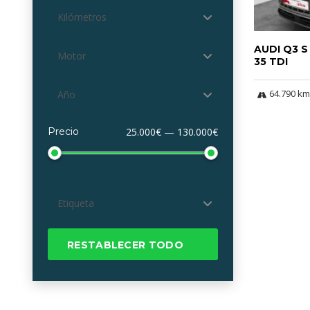
Kilómetros
AUDI Q3 S
Motor
35 TDI
64.790 km
Año
Precio
25.000€ — 130.000€
Etiqueta
RESTABLECER TODO