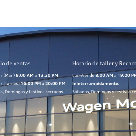
io de ventas
Horario de taller y Reca
er (Mañ)
9:00 AM
a
13:30 PM
Lun-Vier de
8:00 AM
a
19:00 P
er (Tardes)
16:00 PM
a
20:00 PM
Ininterrumpidamente.
s, Domingos y festivos cerrados.
Sábados, Domingos y festivos c