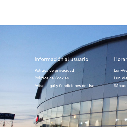
Información al usuario
Horar
Política de privacidad
Lun-Vi
Política de Cookies
Lun-Vi
Aviso Legal y Condiciones de Uso
Sábado