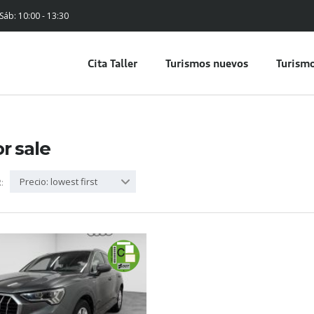
 Sáb: 10:00 - 13:30
Cita Taller
Turismos nuevos
Turismo
or sale
Precio: lowest first
: