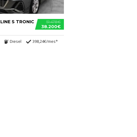
 LINE S TRONIC
51.478€
38.200€
Diesel
398,24€/mes*