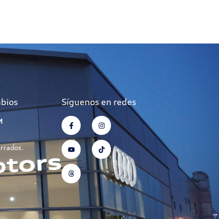
mbios
Síguenos en redes
M
errados.