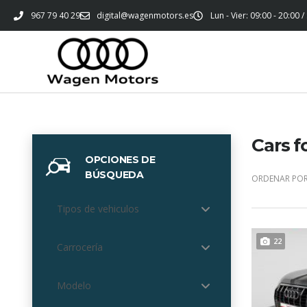
967 79 40 29
digital@wagenmotors.es
Lun - Vier: 09:00 - 20:00 /
Cars f
OPCIONES DE
BÚSQUEDA
ORDENAR POR
Tipos de vehiculos
22
Carrocería
Modelo