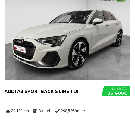
42.380€
AUDI A3 SPORTBACK S LINE TDI
36.400€
29.182 km
Diesel
298,58€/mes*