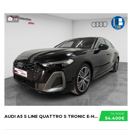
16
74.916€
AUDI A5 S LINE QUATTRO S TRONIC E-HYBRID
54.400€