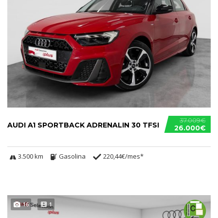
37.009€
AUDI A1 SPORTBACK ADRENALIN 30 TFSI
26.000€
3.500 km
Gasolina
220,44€/mes*
16
1