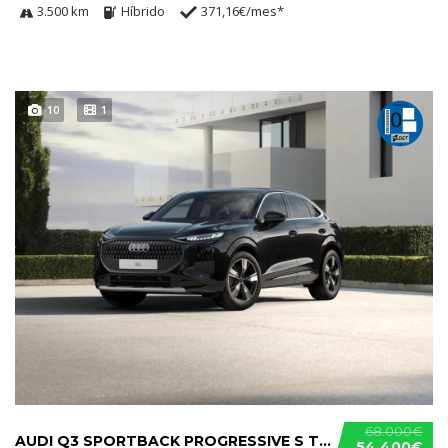
3.500 km
Híbrido
371,16€/mes*
10
1
68.000€
AUDI Q3 SPORTBACK PROGRESSIVE S TRONIC E-HYBRID
54.400€