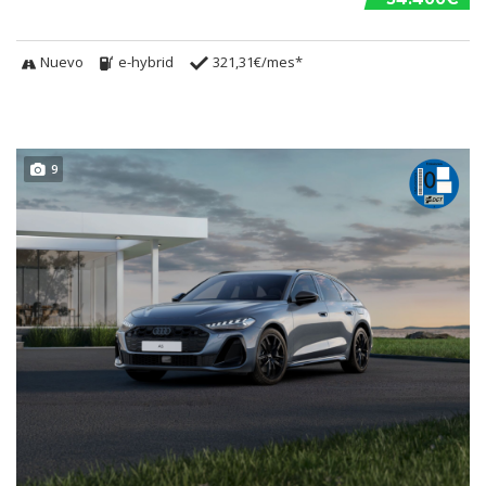
Nuevo
e-hybrid
321,31€/mes*
9