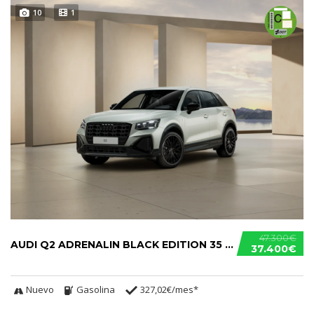
10
1
47.300€
AUDI Q2 ADRENALIN BLACK EDITION 35 TFSI
37.400€
Nuevo
Gasolina
327,02€/mes*