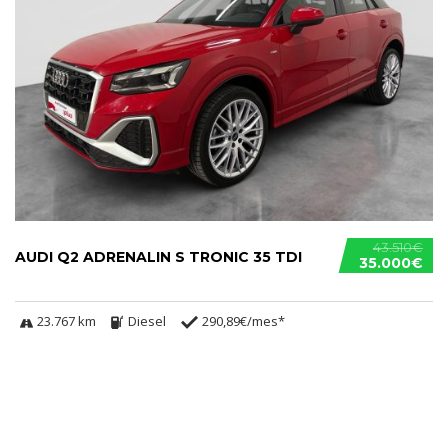
43.510€
AUDI Q2 ADRENALIN S TRONIC 35 TDI
35.000€
23.767 km
Diesel
290,89€/mes*