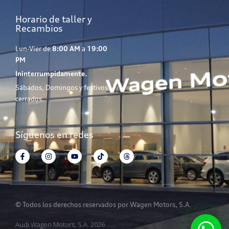
Horario de taller y
Recambios
Lun-Vier de
8:00 AM
a
19:00
PM
Ininterrumpidamente.
Sábados, Domingos y festivos
cerrados.
Síguenos en redes
© Todos los derechos reservados por Wagen Motors, S.A.
Audi Wagen Motors, S.A. 2026