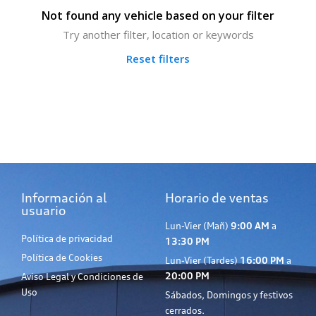
Not found any vehicle based on your filter
Try another filter, location or keywords
Reset filters
Información al
Horario de ventas
usuario
Lun-Vier (Mañ)
9:00 AM
a
Política de privacidad
13:30 PM
Política de Cookies
Lun-Vier (Tardes)
16:00 PM
a
20:00 PM
Aviso Legal y Condiciones de
Uso
Sábados, Domingos y festivos
cerrados.