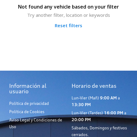
Not found any vehicle based on your filter
Try another filter, location or keywords
Reset filters
Información al
Horario de ventas
usuario
Lun-Vier (Mañ)
9:00 AM
a
Política de privacidad
13:30 PM
Política de Cookies
Lun-Vier (Tardes)
16:00 PM
a
20:00 PM
Aviso Legal y Condiciones de
Uso
Sábados, Domingos y festivos
cerrados.