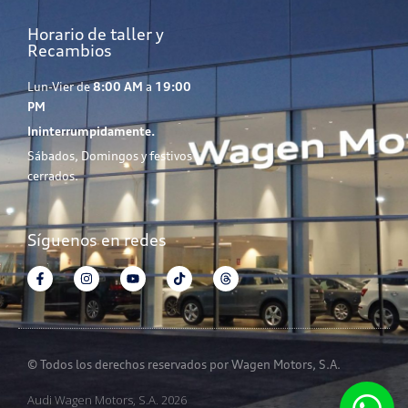
Horario de taller y
Recambios
Lun-Vier de
8:00 AM
a
19:00
PM
Ininterrumpidamente.
Sábados, Domingos y festivos
cerrados.
Síguenos en redes
© Todos los derechos reservados por Wagen Motors, S.A.
Audi Wagen Motors, S.A. 2026