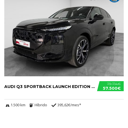
79.714€
AUDI Q3 SPORTBACK LAUNCH EDITION S TRONIC E-HYBRID
57.500€
1.500 km
Híbrido
395,62€/mes*