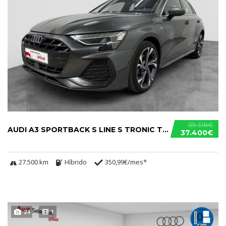
59.318€
AUDI A3 SPORTBACK S LINE S TRONIC TFSIE
37.400€
27.500 km
Híbrido
350,99€/mes*
24
1