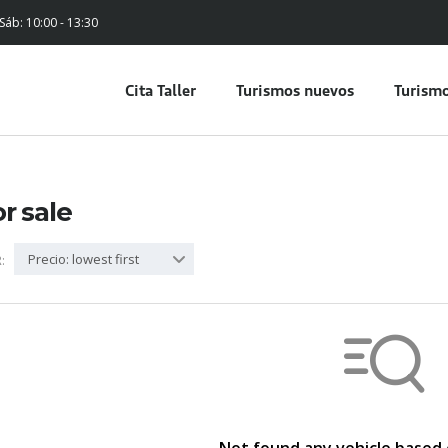
 Sáb: 10:00 - 13:30
Cita Taller
Turismos nuevos
Turismo
or sale
Precio: lowest first
: