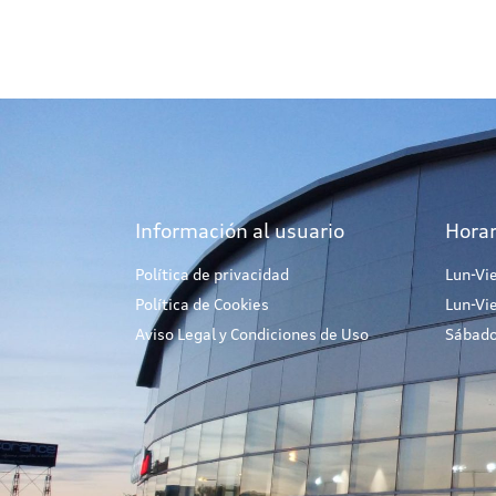
Información al usuario
Horar
Política de privacidad
Lun-Vi
Política de Cookies
Lun-Vi
Aviso Legal y Condiciones de Uso
Sábado