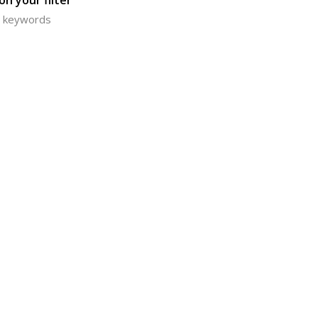
n your filter
or keywords