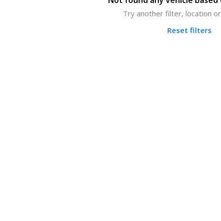
Not found any vehicle based o
Try another filter, location 
Reset filters