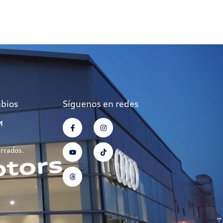
mbios
Síguenos en redes
M
errados.