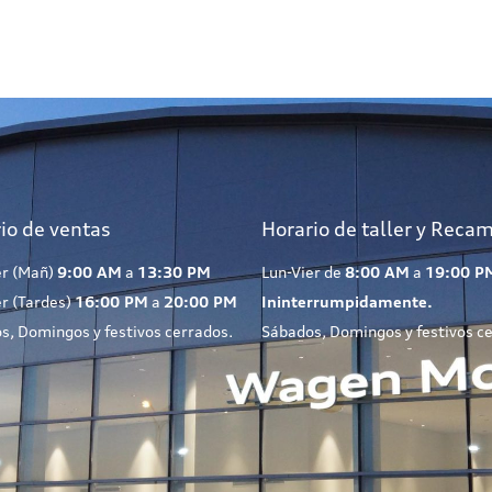
io de ventas
Horario de taller y Reca
er (Mañ)
9:00 AM
a
13:30 PM
Lun-Vier de
8:00 AM
a
19:00 P
er (Tardes)
16:00 PM
a
20:00 PM
Ininterrumpidamente.
s, Domingos y festivos cerrados.
Sábados, Domingos y festivos c