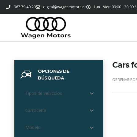
967 79 40 29
digital@wagenmotors.es
Lun - Vier: 09:00 - 20:00 /
Cars f
OPCIONES DE
BÚSQUEDA
ORDENAR POR
Tipos de vehiculos
Carrocería
Modelo