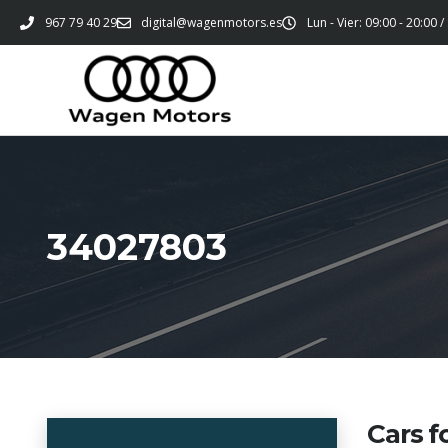
967 79 40 29
digital@wagenmotors.es
Lun - Vier: 09:00 - 20:00 /
34027803
Cars f