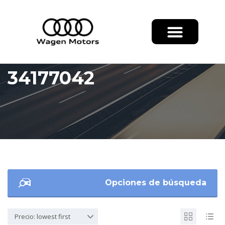
34177042
Opciones de búsqueda
Precio: lowest first