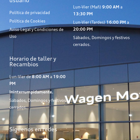
usuario
Lun-Vier (Mañ)
9:00 AM
a
Política de privacidad
13:30 PM
Política de Cookies
Lun-Vier (Tardes)
16:00 PM
a
20:00 PM
Aviso Legal y Condiciones de
Uso
Sábados, Domingos y festivos
cerrados.
Horario de taller y
Recambios
Lun-Vier de
8:00 AM
a
19:00
PM
Ininterrumpidamente.
Sábados, Domingos y festivos
cerrados.
Síguenos en redes