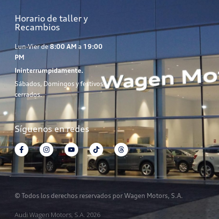
Horario de taller y
Recambios
Lun-Vier de
8:00 AM
a
19:00
PM
Ininterrumpidamente.
Sábados, Domingos y festivos
cerrados.
Síguenos en redes
© Todos los derechos reservados por Wagen Motors, S.A.
Audi Wagen Motors, S.A. 2026