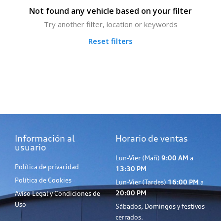
Not found any vehicle based on your filter
Try another filter, location or keywords
Reset filters
Información al
Horario de ventas
usuario
Lun-Vier (Mañ)
9:00 AM
a
Política de privacidad
13:30 PM
Política de Cookies
Lun-Vier (Tardes)
16:00 PM
a
20:00 PM
Aviso Legal y Condiciones de
Uso
Sábados, Domingos y festivos
cerrados.