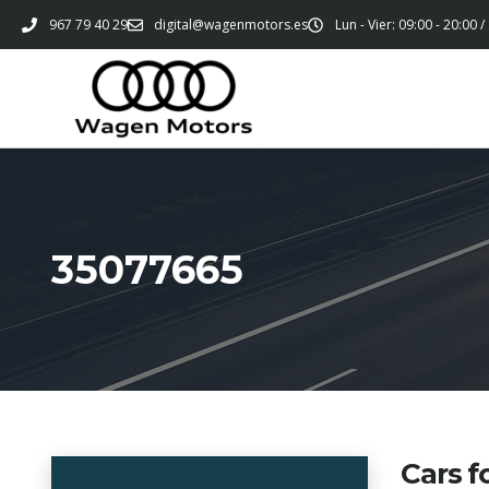
967 79 40 29
digital@wagenmotors.es
Lun - Vier: 09:00 - 20:00 /
35077665
Cars f