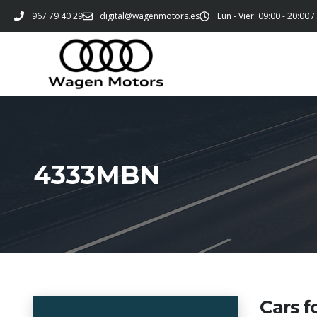
967 79 40 29
digital@wagenmotors.es
Lun - Vier: 09:00 - 20:00 /
4333MBN
Cars f