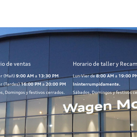
io de ventas
Horario de taller y Reca
er (Mañ)
9:00 AM
a
13:30 PM
Lun-Vier de
8:00 AM
a
19:00 P
er (Tardes)
16:00 PM
a
20:00 PM
Ininterrumpidamente.
s, Domingos y festivos cerrados.
Sábados, Domingos y festivos c