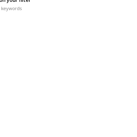
n your filter
or keywords