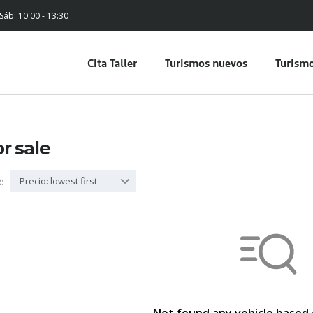
 Sáb: 10:00 - 13:30
Cita Taller
Turismos nuevos
Turismo
or sale
Precio: lowest first
: