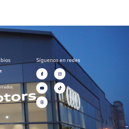
mbios
Síguenos en redes
M
errados.