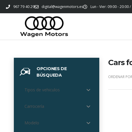
967 79 40 29
digital@wagenmotors.es
Lun - Vier: 09:00 - 20:00 /
Cars f
OPCIONES DE
BÚSQUEDA
ORDENAR POR
Tipos de vehiculos
Carrocería
Modelo