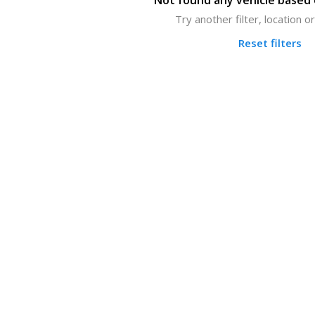
Not found any vehicle based o
Try another filter, location 
Reset filters