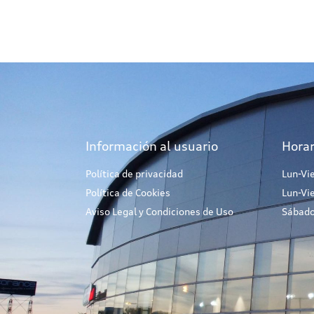
Información al usuario
Horar
Política de privacidad
Lun-Vi
Política de Cookies
Lun-Vi
Aviso Legal y Condiciones de Uso
Sábado