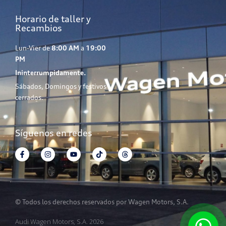
Horario de taller y
Recambios
Lun-Vier de
8:00 AM
a
19:00
PM
Ininterrumpidamente.
Sábados, Domingos y festivos
cerrados.
Síguenos en redes
© Todos los derechos reservados por Wagen Motors, S.A.
Audi Wagen Motors, S.A. 2026