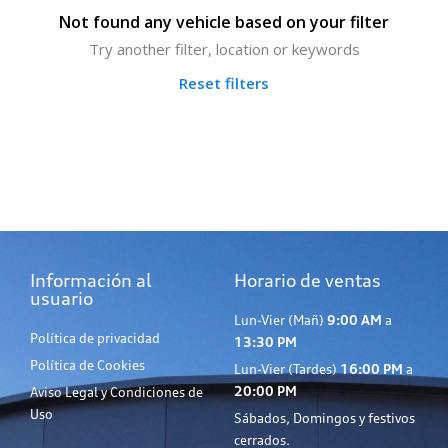
Not found any vehicle based on your filter
Try another filter, location or keywords
Reset filters
Información al
Horario de ventas
usuario
Lun-Vier (Mañ)
9:00 AM
a
Política de privacidad
13:30 PM
Política de Cookies
Lun-Vier (Tardes)
16:00 PM
a
20:00 PM
Aviso Legal y Condiciones de
Uso
Sábados, Domingos y festivos
cerrados.