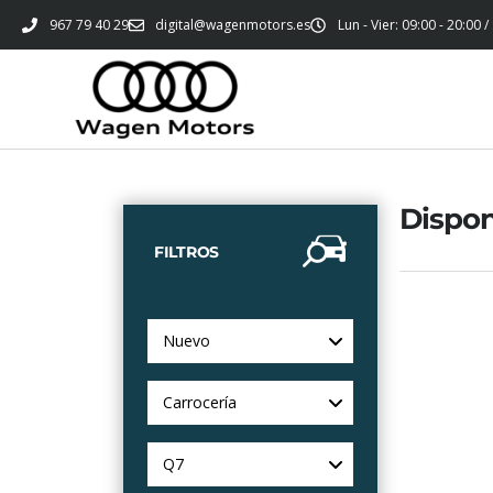
967 79 40 29
digital@wagenmotors.es
Lun - Vier: 09:00 - 20:00 /
Dispon
FILTROS
Nuevo
Carrocería
Q7