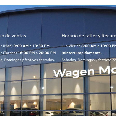
io de ventas
Horario de taller y Reca
er (Mañ)
9:00 AM
a
13:30 PM
Lun-Vier de
8:00 AM
a
19:00 P
er (Tardes)
16:00 PM
a
20:00 PM
Ininterrumpidamente.
s, Domingos y festivos cerrados.
Sábados, Domingos y festivos c
.A.