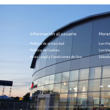
Información al usuario
Horar
Política de privacidad
Lun-Vi
Política de Cookies
Lun-Vi
Aviso Legal y Condiciones de Uso
Sábado
© Todos los derechos reservados por Wagen Motors, S