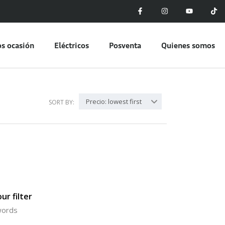
s ocasión
Eléctricos
Posventa
Quienes somos
Precio: lowest first
SORT BY:
ur filter
ywords