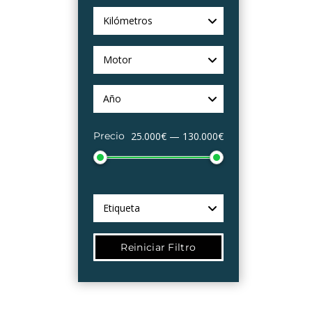
Kilómetros
Motor
Año
Precio
25.000€ — 130.000€
Etiqueta
Reiniciar Filtro