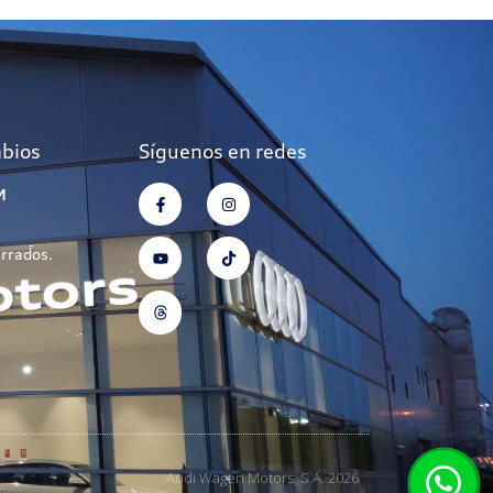
mbios
Síguenos en redes
M
errados.
Audi Wagen Motors, S.A. 2026