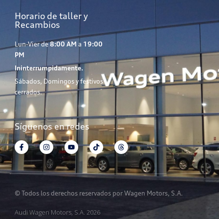
Horario de taller y
Recambios
Lun-Vier de
8:00 AM
a
19:00
PM
Ininterrumpidamente.
Sábados, Domingos y festivos
cerrados.
Síguenos en redes
© Todos los derechos reservados por Wagen Motors, S.A.
Audi Wagen Motors, S.A. 2026