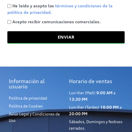
He leído y acepto los
términos y condiciones de la
política de privacidad.
Acepto recibir comunicaciones comerciales.
ENVIAR
Información al
Horario de ventas
usuario
Lun-Vier (Mañ)
9:00 AM
a
Política de privacidad
13:30 PM
Política de Cookies
Lun-Vier (Tardes)
16:00 PM
a
20:00 PM
Aviso Legal y Condiciones de
Uso
Sábados, Domingos y festivos
cerrados.