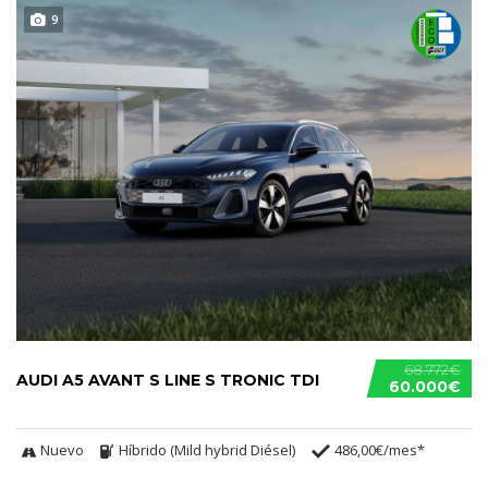
9
68.772€
AUDI A5 AVANT S LINE S TRONIC TDI
60.000€
Nuevo
Híbrido (Mild hybrid Diésel)
486,00€/mes*