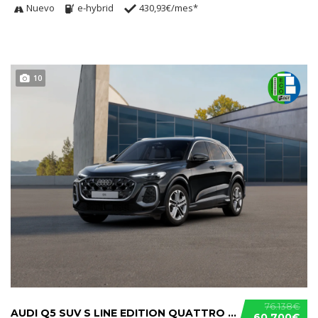
Nuevo
e-hybrid
430,93€/mes*
10
76.138€
AUDI Q5 SUV S LINE EDITION QUATTRO S TRONIC TDI
60.700€