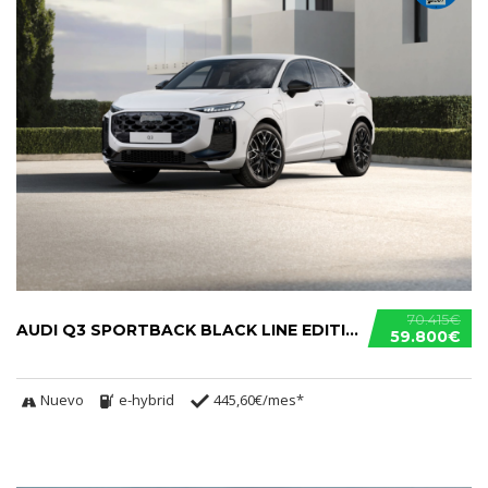
70.415€
AUDI Q3 SPORTBACK BLACK LINE EDITION E-HYBRID
59.800€
Nuevo
e-hybrid
445,60€/mes*