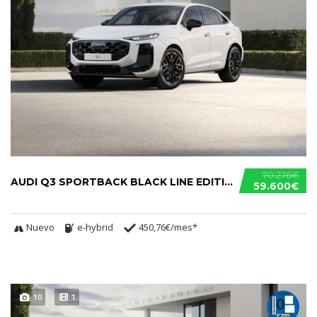
70.276€
AUDI Q3 SPORTBACK BLACK LINE EDITION E-HYBRID
59.600€
Nuevo
e-hybrid
450,76€/mes*
10
1