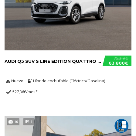
75.319€
AUDI Q5 SUV S LINE EDITION QUATTRO S TRONIC E-HYBRID
63.800€
Nuevo
Híbrido enchufable (Eléctrico/Gasolina)
527,36€/mes*
10
1