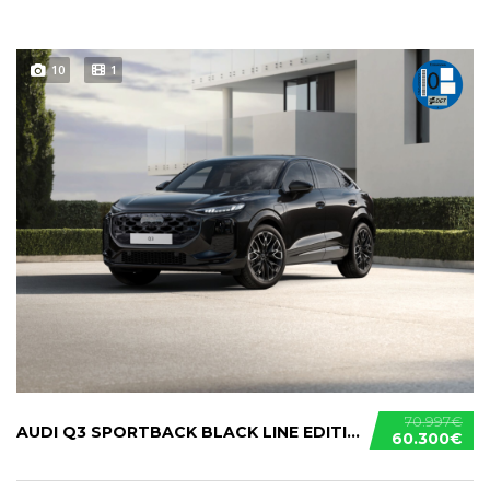
10
1
70.997€
AUDI Q3 SPORTBACK BLACK LINE EDITION E-HYBRID
60.300€