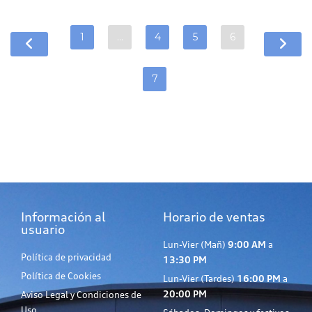
1
…
4
5
6
7
Información al
Horario de ventas
usuario
Lun-Vier (Mañ)
9:00 AM
a
Política de privacidad
13:30 PM
Política de Cookies
Lun-Vier (Tardes)
16:00 PM
a
20:00 PM
Aviso Legal y Condiciones de
Uso