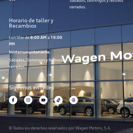
Sábados, Domingos y festivos
cerrados.
Horario de taller y
Recambios
Lun-Vier de
8:00 AM
a
19:00
PM
Ininterrumpidamente.
Sábados, Domingos y festivos
cerrados.
Síguenos en redes
© Todos los derechos reservados por Wagen Motors, S.A.