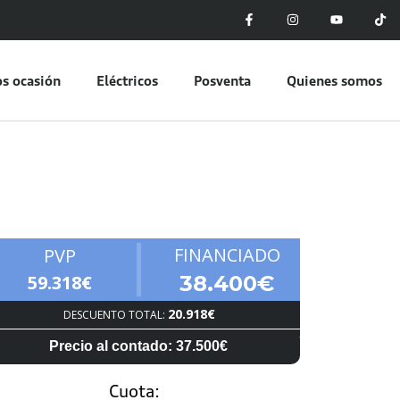
s ocasión
Eléctricos
Posventa
Quienes somos
FINANCIADO
PVP
59.318€
38.400€
20.918€
DESCUENTO TOTAL:
Precio al contado: 37.500€
Cuota: