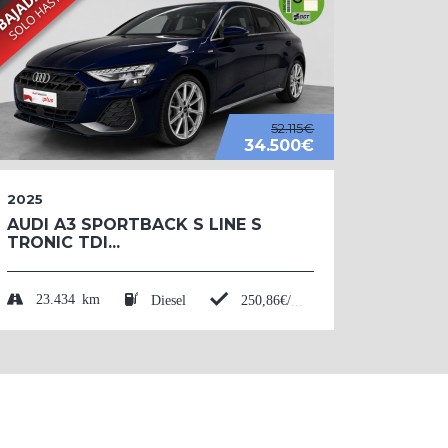
52.115€
34.500€
2025
2026
AUDI A3 SPORTBACK S LINE S
AUDI 
TRONIC TDI...
BLACK
TFSI....
23.434 km
Diesel
250,86€/mes*
50 