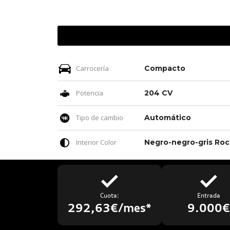
Carrocería
Compacto
Potencia
204 CV
Tipo de cambio
Automático
Interior Color
Neg
Cuota:
Entrada
292,63€/mes*
9.000