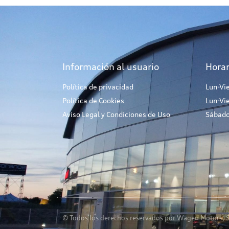
Información al usuario
Horar
Política de privacidad
Lun-Vi
Política de Cookies
Lun-Vi
Aviso Legal y Condiciones de Uso
Sábado
© Todos los derechos reservados por Wagen Motors, S