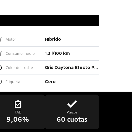
Motor
Híbrido
Consumo medio
1,3 l/100 km
Color del coche
Gris Daytona Efecto Perla
Etiqueta
Cero
TAE
Plazos
9,06%
60 cuotas