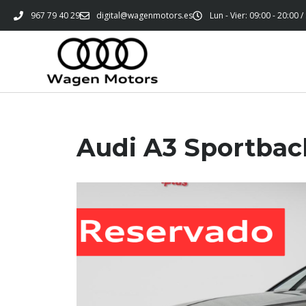
967 79 40 29
digital@wagenmotors.es
Lun - Vier: 09:00 - 20:00 /
Audi A3 Sportback