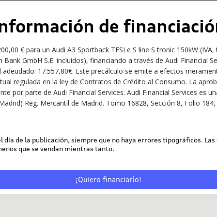
Información de financiació
,00 € para un Audi A3 Sportback TFSI e S line S tronic 150kW (IVA,
 Bank GmbH S.E. incluidos), financiando a través de Audi Financial S
l adeudado: 17.557,80€. Este precálculo se emite a efectos meramente
ractual regulada en la ley de Contratos de Crédito al Consumo. La apro
iente por parte de Audi Financial Services. Audi Financial Services e
Madrid) Reg. Mercantil de Madrid. Tomo 16828, Sección 8, Folio 184, 
 el día de la publicación, siempre que no haya errores tipográficos. Las
 menos que se vendan mientras tanto.
¡Quiero financiarlo!