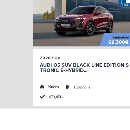
78.900€
66.300€
2026
SUV
AUDI Q5 SUV BLACK LINE EDITION S
TRONIC E-HYBRID...
Nuevo
Híbrido enchufable (Eléctrico/Gasolina)
479,05€/mes*