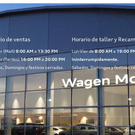
io de ventas
Horario de taller y Reca
er (Mañ)
9:00 AM
a
13:30 PM
Lun-Vier de
8:00 AM
a
19:00 P
er (Tardes)
16:00 PM
a
20:00 PM
Ininterrumpidamente.
s, Domingos y festivos cerrados.
Sábados, Domingos y festivos c
.A.