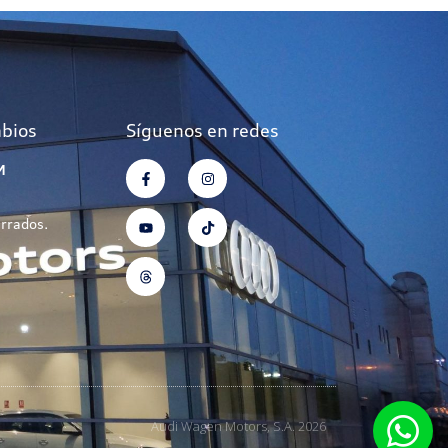
mbios
Síguenos en redes
M
errados.
Audi Wagen Motors, S.A. 2026