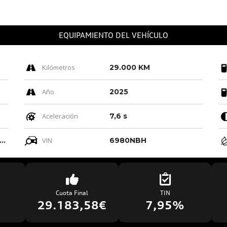
EQUIPAMIENTO DEL VEHÍCULO
Kilómetros
29.000 KM
Año
2025
Aceleración
7,6 s
ro-negro-gris Roca/negro-negro/ Negro/negro
VIN
6980NBH
Cuota Final
TIN
€
29.183,58€
7,95%