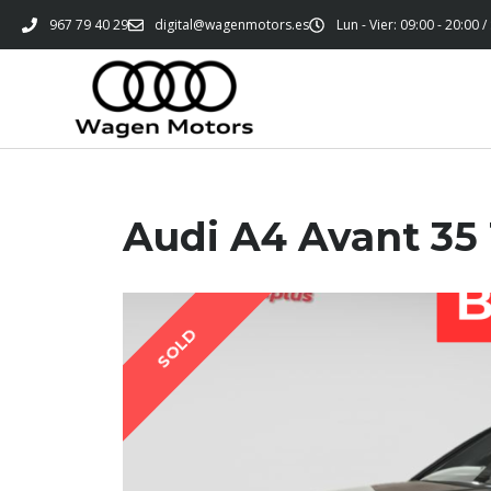
967 79 40 29
digital@wagenmotors.es
Lun - Vier: 09:00 - 20:00 /
Audi A4 Avant 35
SOLD