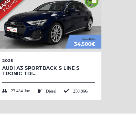
52.115€
34.500€
2025
2026
AUDI A3 SPORTBACK S LINE S
AUDI 
TRONIC TDI...
BLACK
TFSI....
23.434 km
Diesel
250,86€/mes*
50 