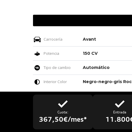
Carrocería
Avant
Potencia
150 CV
Tipo de cambio
Automático
Interior Color
Neg
Cuota:
Entrada
367,50€/mes*
11.800