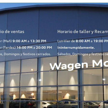
io de ventas
Horario de taller y Reca
er (Mañ)
9:00 AM
a
13:30 PM
Lun-Vier de
8:00 AM
a
19:00 P
er (Tardes)
16:00 PM
a
20:00 PM
Ininterrumpidamente.
s, Domingos y festivos cerrados.
Sábados, Domingos y festivos c
.A.