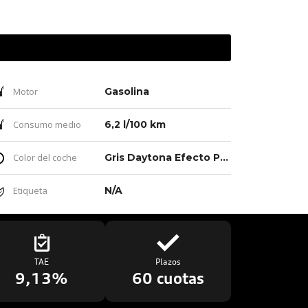
Motor
Gasolina
Consumo medio
6,2 l/100 km
Color del coche
Gris Daytona Efecto Perla
Etiqueta
N/A
TAE
Plazos
9,13%
60 cuotas