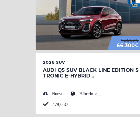
78.900€
66.300€
2026
SUV
AUDI Q5 SUV BLACK LINE EDITION S
TRONIC E-HYBRID...
Nuevo
Híbrido enchufable (Eléctrico/Gasolina)
479,05€/mes*