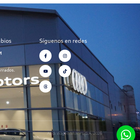
mbios
Síguenos en redes
M
errados.
Audi Wagen Motors, S.A. 2026