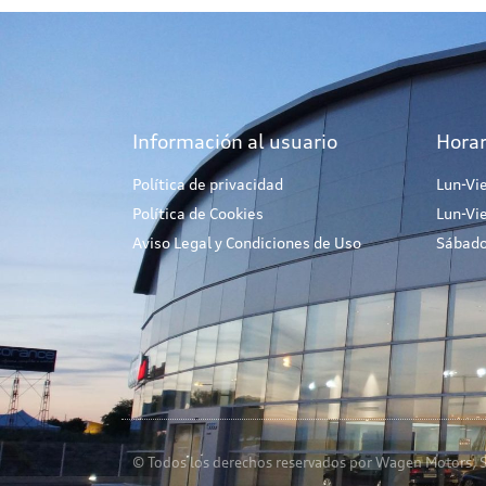
Información al usuario
Horar
Política de privacidad
Lun-Vi
Política de Cookies
Lun-Vi
Aviso Legal y Condiciones de Uso
Sábado
© Todos los derechos reservados por Wagen Motors, S