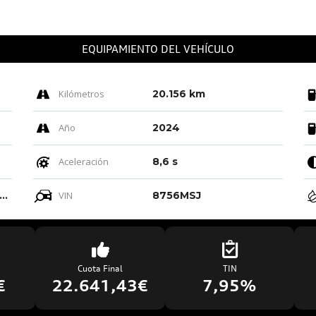
EQUIPAMIENTO DEL VEHÍCULO
Kilómetros
20.156 km
Año
2024
Aceleración
8,6 s
ro-negro-gris Roca/negro-negro/ Negro/negro
VIN
8756MSJ
Cuota Final
TIN
€
22.641,43€
7,95%