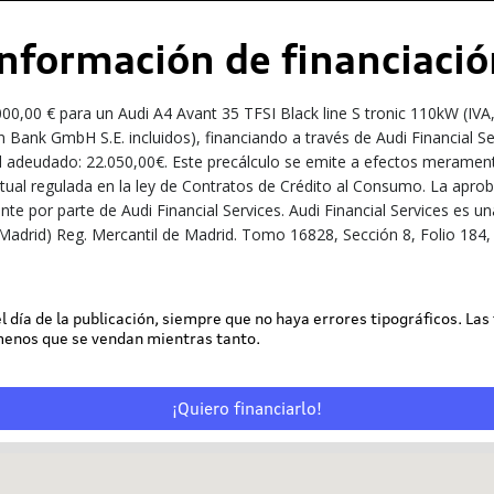
Información de financiació
,00 € para un Audi A4 Avant 35 TFSI Black line S tronic 110kW (IVA
 Bank GmbH S.E. incluidos), financiando a través de Audi Financial S
l adeudado: 22.050,00€. Este precálculo se emite a efectos meramente
ractual regulada en la ley de Contratos de Crédito al Consumo. La apro
iente por parte de Audi Financial Services. Audi Financial Services e
Madrid) Reg. Mercantil de Madrid. Tomo 16828, Sección 8, Folio 184, 
 el día de la publicación, siempre que no haya errores tipográficos. Las
 menos que se vendan mientras tanto.
¡Quiero financiarlo!