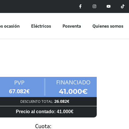
s ocasión
Eléctricos
Posventa
Quienes somos
FINANCIADO
PVP
67.082€
41.000€
26.082€
DESCUENTO TOTAL:
Precio al contado: 41.000€
Cuota: