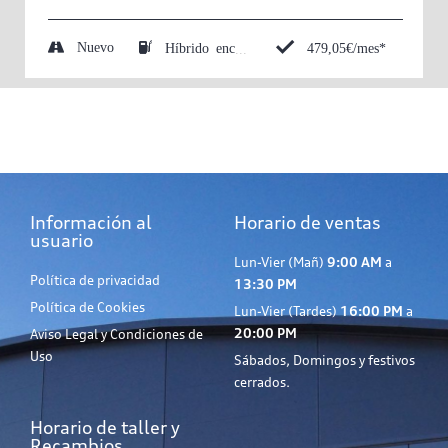
Nuevo
479,05€/mes*
Híbrido enchufable (Eléctrico/Gasolina)
Información al
Horario de ventas
usuario
Lun-Vier (Mañ)
9:00 AM
a
Política de privacidad
13:30 PM
Política de Cookies
Lun-Vier (Tardes)
16:00 PM
a
20:00 PM
Aviso Legal y Condiciones de
Uso
Sábados, Domingos y festivos
cerrados.
Horario de taller y
Recambios