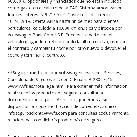
600,00 €, opcionales y financiados que no están incluidos
como gasto en el cálculo de la TAE. Sistema amortización
francés. Intereses: 9.713,54 €. Coste total del crédito:
10.243,94 €. Oferta válida hasta fin de mes para clientes
particulares, calculada a 10.000 km anuales y ofrecida por
Volkswagen Bank GmbH S.E. Puedes quedarte con el
vehículo (pagando o refinanciando la última cuota), renovar
el contrato y cambiar tu coche por otro nuevo o devolver el
coche y terminar el contrato.
**Seguros mediados por Volkswagen Insurance Services,
Correduría de Seguros S.L. con CIF núm. B-28007615,
www.vwfs.es/nota-legal.html. Para obtener más información
relativa de los productos de seguro, consultar la
documentación adjunta. Asimismo, ponemos a su
disposición la siguiente dirección de correo electrónico
infoseguroscliente@vwfs.com para consultas exclusivamente
relacionadas con dicho/s producto/s de seguro.
* Los precios incluyen el IVA según la tarifa vigente el día de