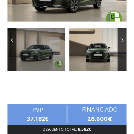
Autonomía
FINANCIADO
PVP
37.182€
28.600€
8.582€
DESCUENTO TOTAL: