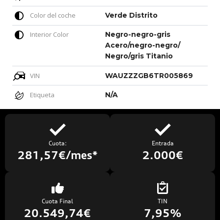
Color del coche
Verde Distrito
Interior Color
Negro-negro-gris
Acero/negro-negro/
Negro/gris Titanio
VIN
WAUZZZGB6TR005869
Etiqueta
N/A
Cuota:
Entrada
281,57€/mes*
2.000€
Cuota Final
TIN
20.549,74€
7,95%