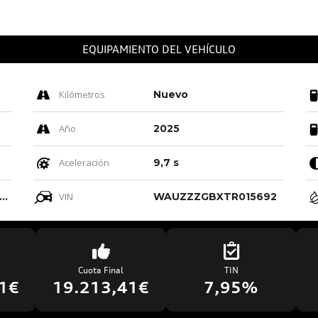
EQUIPAMIENTO DEL VEHÍCULO
Kilómetros
Nuevo
Año
2025
Aceleración
9,7 s
Granito-gris Granito-gris Acero/ Negro-negro/negro/gris Titanio
VIN
WAUZZZGBXTR015692
Cuota Final
TIN
1€
19.213,41€
7,95%