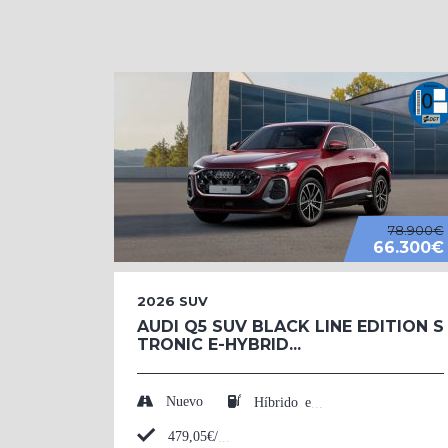
78.900€
66.300€
2026
SUV
AUDI Q5 SUV BLACK LINE EDITION S
TRONIC E-HYBRID...
Nuevo
Híbrido enchufable (Eléctrico/Gasolina)
479,05€/mes*