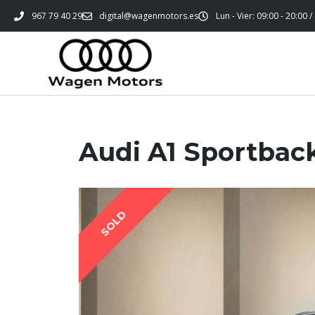
967 79 40 29
digital@wagenmotors.es
Lun - Vier: 09:00 - 20:00 /
Audi A1 Sportback
SOLD