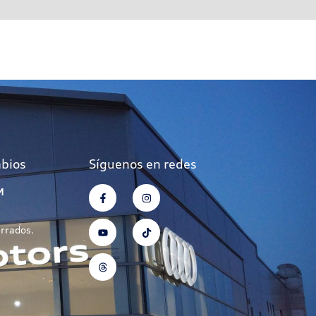
mbios
Síguenos en redes
M
errados.