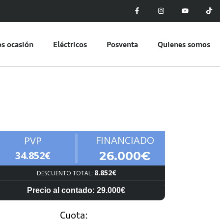
s ocasión
Eléctricos
Posventa
Quienes somos
FINANCIADO
PVP
34.852€
26.000€
8.852€
DESCUENTO TOTAL:
Precio al contado: 29.000€
Cuota: