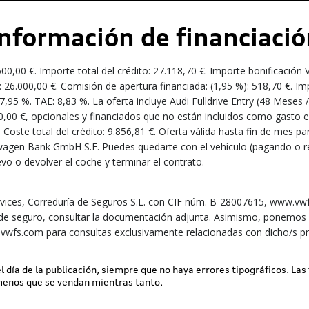
Información de financiació
,00 €. Importe total del crédito: 27.118,70 €. Importe bonificación
: 26.000,00 €. Comisión de apertura financiada: (1,95 %): 518,70 €. I
: 7,95 %. TAE: 8,83 %. La oferta incluye Audi Fulldrive Entry (48 Mese
0 €, opcionales y financiados que no están incluidos como gasto en 
Coste total del crédito: 9.856,81 €. Oferta válida hasta fin de mes par
wagen Bank GmbH S.E. Puedes quedarte con el vehículo (pagando o re
vo o devolver el coche y terminar el contrato.
ces, Correduría de Seguros S.L. con CIF núm. B-28007615, www.vwfs
de seguro, consultar la documentación adjunta. Asimismo, ponemos a 
e@vwfs.com para consultas exclusivamente relacionadas con dicho/s p
 el día de la publicación, siempre que no haya errores tipográficos. Las
 menos que se vendan mientras tanto.