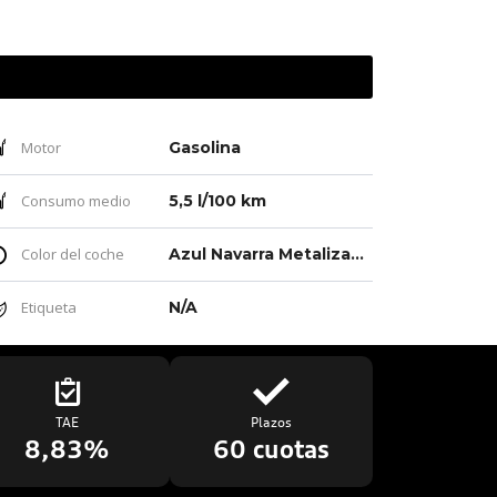
Motor
Gasolina
Consumo medio
5,5 l/100 km
Color del coche
Azul Navarra Metalizado Negro Mito Metalizado
Etiqueta
N/A
TAE
Plazos
8,83%
60 cuotas