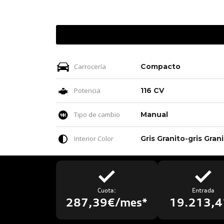
Carrocería
Compacto
Potencia
116 CV
Tipo de cambio
Manual
Interior Color
Gris 
Cuota:
Entrada
287,39€/mes*
19.213,4