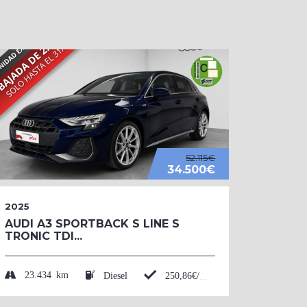
52.115€
34.500€
2025
2026
AUDI A3 SPORTBACK S LINE S
AUDI 
TRONIC TDI...
BLACK
TFSI....
23.434 km
Diesel
250,86€/mes*
50 