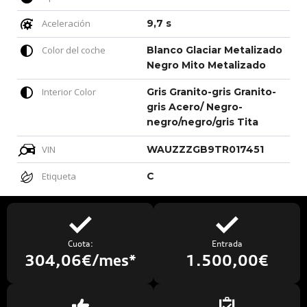
Aceleración
9,7 s
Color del coche
Blanco Glaciar Metalizado
Negro Mito Metalizado
Interior Color
Gris Granito-gris Granito-
gris Acero/ Negro-
negro/negro/gris Tita
VIN
WAUZZZGB9TR017451
Etiqueta
C
Cuota:
Entrada
304,06€/mes*
1.500,00€