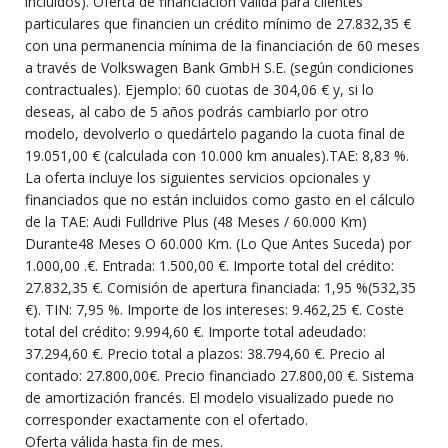
incluidos). Oferta de financiación válida para clientes
particulares que financien un crédito mínimo de 27.832,35 €
con una permanencia mínima de la financiación de 60 meses
a través de Volkswagen Bank GmbH S.E. (según condiciones
contractuales). Ejemplo: 60 cuotas de 304,06 € y, si lo
deseas, al cabo de 5 años podrás cambiarlo por otro
modelo, devolverlo o quedártelo pagando la cuota final de
19.051,00 € (calculada con 10.000 km anuales).TAE: 8,83 %.
La oferta incluye los siguientes servicios opcionales y
financiados que no están incluidos como gasto en el cálculo
de la TAE: Audi Fulldrive Plus (48 Meses / 60.000 Km)
Durante48 Meses O 60.000 Km. (Lo Que Antes Suceda) por
1.000,00 .€. Entrada: 1.500,00 €. Importe total del crédito:
27.832,35 €. Comisión de apertura financiada: 1,95 %(532,35
€). TIN: 7,95 %. Importe de los intereses: 9.462,25 €. Coste
total del crédito: 9.994,60 €. Importe total adeudado:
37.294,60 €. Precio total a plazos: 38.794,60 €. Precio al
contado: 27.800,00€. Precio financiado 27.800,00 €. Sistema
de amortización francés. El modelo visualizado puede no
corresponder exactamente con el ofertado.
Oferta válida hasta fin de mes.