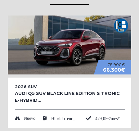
78.900€
66.300€
2026
SUV
AUDI Q5 SUV BLACK LINE EDITION S TRONIC
E-HYBRID...
Nuevo
479,05€/mes*
Híbrido enchufable (Eléctrico/Gasolina)