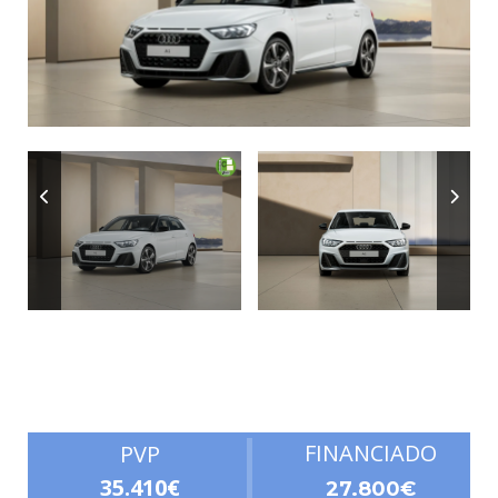
Autonomía
FINANCIADO
PVP
35.410€
27.800€