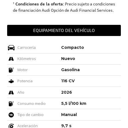
¹
Condiciones de la oferta
: Precio sujeto a condiciones
de financiación Audi Opción de Audi Financial Services.
EQUIPAMIENTO DEL VEHÍCULO
Carrocería
Compacto
Kilómetros
Nuevo
Motor
Gasolina
Potencia
116 CV
Año
2026
Consumo medio
5,5 l/100 km
Tipo de cambio
Manual
Aceleración
9,7 s