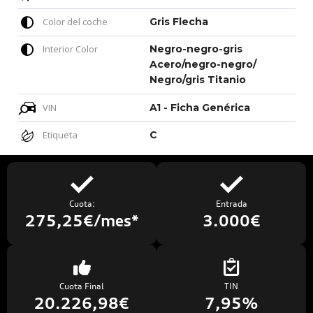
Color del coche
Gris Flecha
Interior Color
Negro-negro-gris
Acero/negro-negro/
Negro/gris Titanio
VIN
A1 - Ficha Genérica
Etiqueta
C
Cuota:
Entrada
275,25€/mes*
3.000€
Cuota Final
TIN
20.226,98€
7,95%