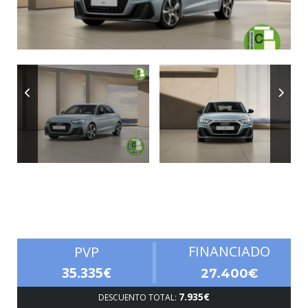
Autonomía
FINANCIADO
PVP
35.335€
27.400€
7.935€
DESCUENTO TOTAL: