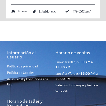
Nuevo
479,05€/mes*
Híbrido enchufable (Eléctrico/Gasolina)
Información al
Horario de ventas
usuario
Lun-Vier (Mañ)
9:00 AM
a
Política de privacidad
13:30 PM
Política de Cookies
Lun-Vier (Tardes)
16:00 PM
a
20:00 PM
Aviso Legal y Condiciones de
Uso
Sábados, Domingos y festivos
cerrados.
Horario de taller y
Recambios