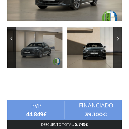
Autonomía
FINANCIADO
PVP
44.849€
39.100€
5.749€
DESCUENTO TOTAL: