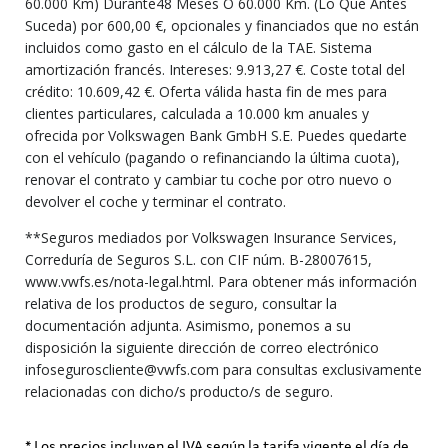
60.000 Km) Durante48 Meses O 60.000 Km. (Lo Que Antes
Suceda) por 600,00 €, opcionales y financiados que no están
incluidos como gasto en el cálculo de la TAE. Sistema
amortización francés. Intereses: 9.913,27 €. Coste total del
crédito: 10.609,42 €. Oferta válida hasta fin de mes para
clientes particulares, calculada a 10.000 km anuales y
ofrecida por Volkswagen Bank GmbH S.E. Puedes quedarte
con el vehículo (pagando o refinanciando la última cuota),
renovar el contrato y cambiar tu coche por otro nuevo o
devolver el coche y terminar el contrato.
**Seguros mediados por Volkswagen Insurance Services,
Correduría de Seguros S.L. con CIF núm. B-28007615,
www.vwfs.es/nota-legal.html. Para obtener más información
relativa de los productos de seguro, consultar la
documentación adjunta. Asimismo, ponemos a su
disposición la siguiente dirección de correo electrónico
infoseguroscliente@vwfs.com para consultas exclusivamente
relacionadas con dicho/s producto/s de seguro.
* Los precios incluyen el IVA según la tarifa vigente el día de