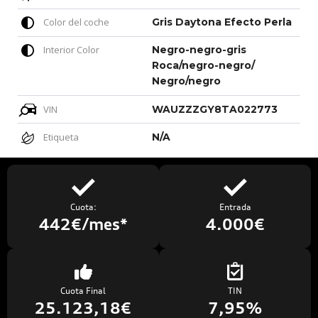
Color del coche
Gris Daytona Efecto Perla
Interior Color
Negro-negro-gris
Roca/negro-negro/
Negro/negro
VIN
WAUZZZGY8TA022773
Etiqueta
N/A
Cuota:
Entrada
442€/mes*
4.000€
Cuota Final
TIN
25.123,18€
7,95%