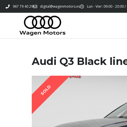
967 79 40 29
digital@wagenmotors.es
Lun - Vier: 09:00 - 20:00 /
Audi Q3 Black line
SOLD