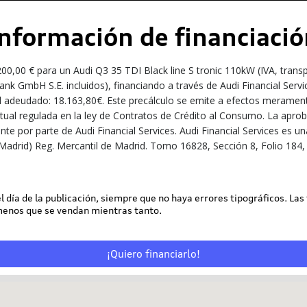
Información de financiació
0,00 € para un Audi Q3 35 TDI Black line S tronic 110kW (IVA, trans
nk GmbH S.E. incluidos), financiando a través de Audi Financial Serv
l adeudado: 18.163,80€. Este precálculo se emite a efectos meramente
ractual regulada en la ley de Contratos de Crédito al Consumo. La apro
iente por parte de Audi Financial Services. Audi Financial Services e
Madrid) Reg. Mercantil de Madrid. Tomo 16828, Sección 8, Folio 184, 
 el día de la publicación, siempre que no haya errores tipográficos. Las
 menos que se vendan mientras tanto.
¡Quiero financiarlo!