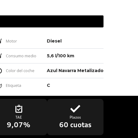
Motor
Diesel
Consumo medio
5,6 l/100 km
Color del coche
Azul Navarra Metalizado
Etiqueta
C
TAE
Plazos
9,07%
60 cuotas