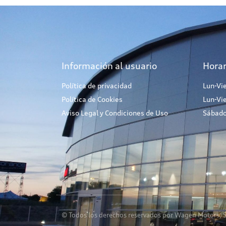
Información al usuario
Horar
Política de privacidad
Lun-Vi
Política de Cookies
Lun-Vi
Aviso Legal y Condiciones de Uso
Sábado
© Todos los derechos reservados por Wagen Motors, S