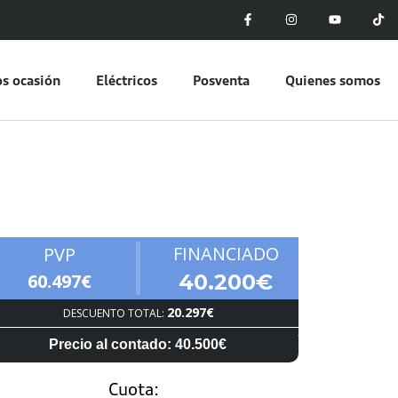
s ocasión
Eléctricos
Posventa
Quienes somos
FINANCIADO
PVP
60.497€
40.200€
20.297€
DESCUENTO TOTAL:
Precio al contado: 40.500€
Cuota: