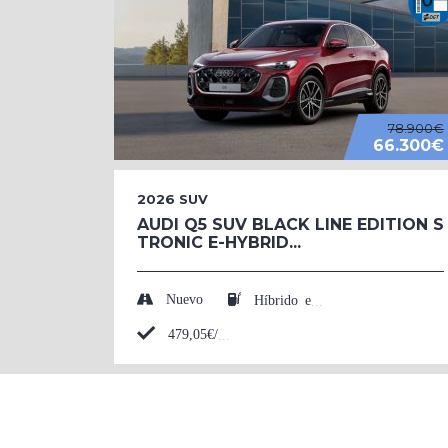
78.900€
66.300€
2026
SUV
AUDI Q5 SUV BLACK LINE EDITION S
TRONIC E-HYBRID...
Nuevo
Híbrido enchufable (Eléctrico/Gasolina)
479,05€/mes*