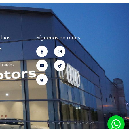
mbios
Síguenos en redes
M
errados.
Audi Wagen Motors, S.A. 2026