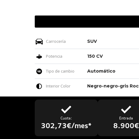
Carrocería
SUV
Potencia
150 CV
Tipo de cambio
Automático
Interior Color
Neg
Cuota:
Entrada
302,73€/mes*
8.900