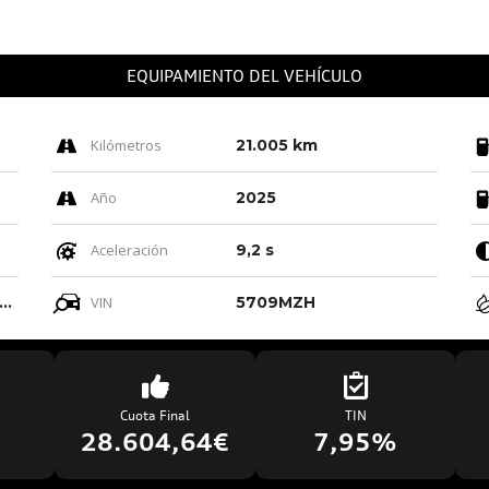
EQUIPAMIENTO DEL VEHÍCULO
Kilómetros
21.005 km
Año
2025
Aceleración
9,2 s
ro-negro-gris Roca/negro-negro/ Negro/negro
VIN
5709MZH
Cuota Final
TIN
€
28.604,64€
7,95%