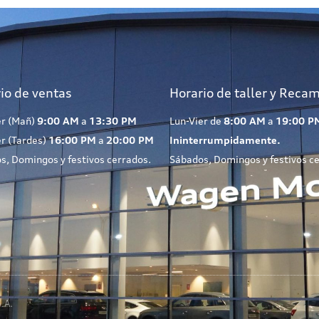
io de ventas
Horario de taller y Reca
er (Mañ)
9:00 AM
a
13:30 PM
Lun-Vier de
8:00 AM
a
19:00 P
er (Tardes)
16:00 PM
a
20:00 PM
Ininterrumpidamente.
s, Domingos y festivos cerrados.
Sábados, Domingos y festivos c
.A.