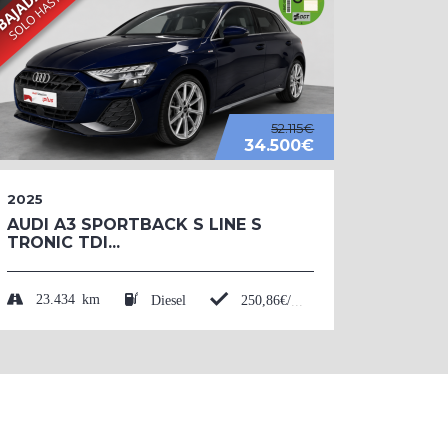
52.115€
34.500€
2025
2026
AUDI A3 SPORTBACK S LINE S
AUDI 
TRONIC TDI...
BLACK
TFSI....
23.434 km
Diesel
250,86€/mes*
50 