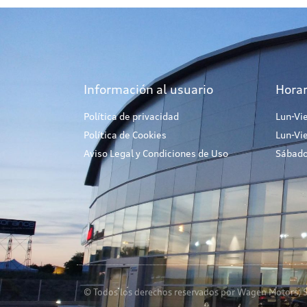
Información al usuario
Horar
Política de privacidad
Lun-Vi
Política de Cookies
Lun-Vi
Aviso Legal y Condiciones de Uso
Sábado
© Todos los derechos reservados por Wagen Motors, S