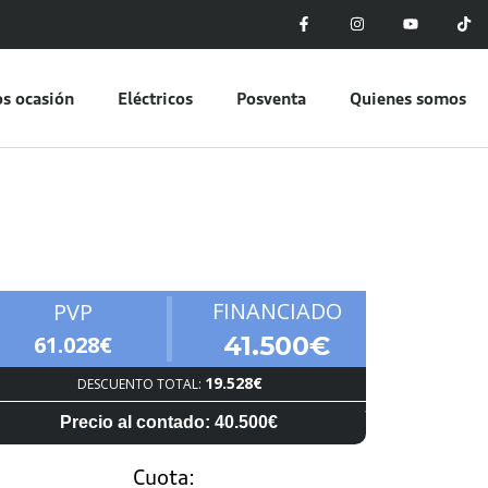
s ocasión
Eléctricos
Posventa
Quienes somos
FINANCIADO
PVP
61.028€
41.500€
19.528€
DESCUENTO TOTAL:
Precio al contado: 40.500€
Cuota: