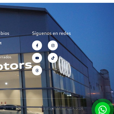
mbios
Síguenos en redes
M
errados.
Audi Wagen Motors, S.A. 2026