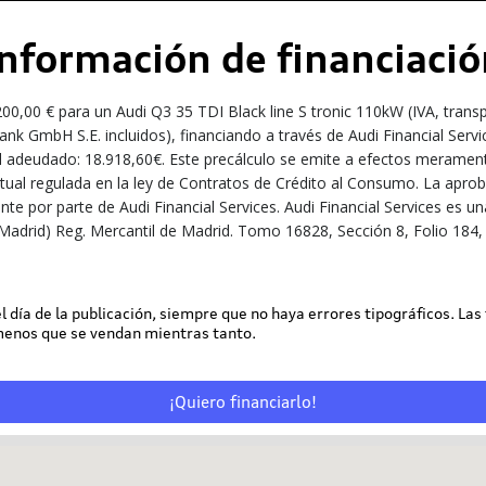
Información de financiació
0,00 € para un Audi Q3 35 TDI Black line S tronic 110kW (IVA, trans
nk GmbH S.E. incluidos), financiando a través de Audi Financial Serv
l adeudado: 18.918,60€. Este precálculo se emite a efectos meramente
ractual regulada en la ley de Contratos de Crédito al Consumo. La apro
iente por parte de Audi Financial Services. Audi Financial Services e
Madrid) Reg. Mercantil de Madrid. Tomo 16828, Sección 8, Folio 184, 
 el día de la publicación, siempre que no haya errores tipográficos. Las
 menos que se vendan mientras tanto.
¡Quiero financiarlo!