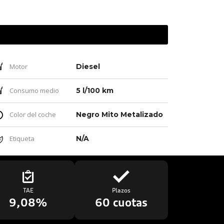
Motor
Diesel
Consumo medio
5 l/100 km
Color del coche
Negro Mito Metalizado
Etiqueta
N/A
TAE
Plazos
9,08%
60 cuotas