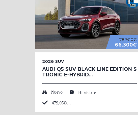
78.900€
66.300€
2026
SUV
AUDI Q5 SUV BLACK LINE EDITION S
TRONIC E-HYBRID...
Nuevo
Híbrido enchufable (Eléctrico/Gasolina)
479,05€/mes*