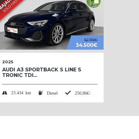
52.115€
34.500€
2025
2026
AUDI A3 SPORTBACK S LINE S
AUDI 
TRONIC TDI...
BLACK
TFSI....
23.434 km
Diesel
250,86€/mes*
50 