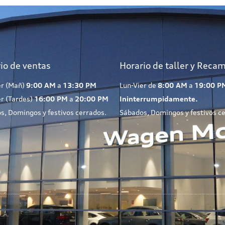
io de ventas
Horario de taller y Reca
er (Mañ)
9:00 AM
a
13:30 PM
Lun-Vier de
8:00 AM
a
19:00 P
er (Tardes)
16:00 PM
a
20:00 PM
Ininterrumpidamente.
s, Domingos y festivos cerrados.
Sábados, Domingos y festivos c
.A.