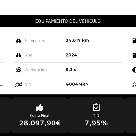
EQUIPAMIENTO DEL VEHÍCULO
Kilómetros
24.617 km
Año
2024
Aceleración
9,3 s
ro-negro-gris Roca/negro-negro/ Negro/negro
VIN
4004MRN
Cuota Final
TIN
28.097,90€
7,95%