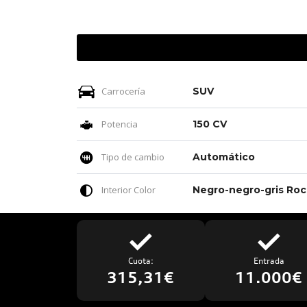
Carrocería
SUV
Potencia
150 CV
Tipo de cambio
Automático
Interior Color
Neg
Cuota:
Entrada
315,31€
11.000€