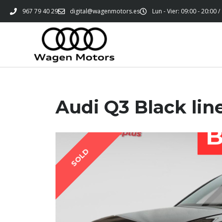
967 79 40 29
digital@wagenmotors.es
Lun - Vier: 09:00 - 20:00 /
Audi Q3 Black line
SOLD