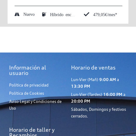
Nuevo
479,05€/mes*
Híbrido enchufable (Eléctrico/Gasolina)
Información al
Horario de ventas
usuario
Lun-Vier (Mañ)
9:00 AM
a
Política de privacidad
13:30 PM
Política de Cookies
Lun-Vier (Tardes)
16:00 PM
a
20:00 PM
Aviso Legal y Condiciones de
Uso
Sábados, Domingos y festivos
cerrados.
Horario de taller y
Recambios