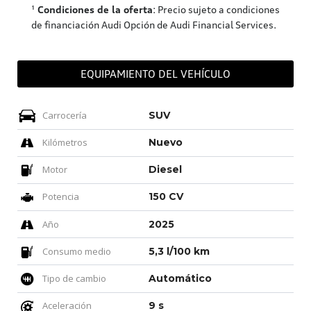
¹
Condiciones de la oferta
: Precio sujeto a condiciones
de financiación Audi Opción de Audi Financial Services.
EQUIPAMIENTO DEL VEHÍCULO
Carrocería
SUV
Kilómetros
Nuevo
Motor
Diesel
Potencia
150 CV
Año
2025
Consumo medio
5,3 l/100 km
Tipo de cambio
Automático
Aceleración
9 s