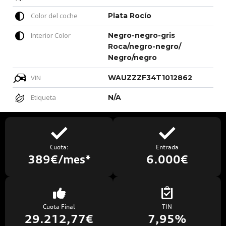
Color del coche
Plata Rocío
Interior Color
Negro-negro-gris
Roca/negro-negro/
Negro/negro
VIN
WAUZZZF34T1012862
Etiqueta
N/A
Cuota:
Entrada
389€/mes*
6.000€
Cuota Final
TIN
29.212,77€
7,95%