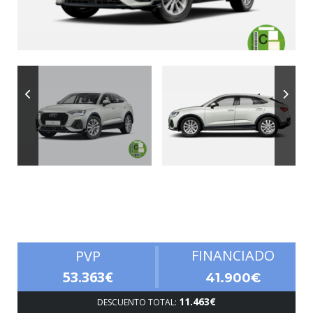
Autonomía
FINANCIADO
PVP
53.363€
41.900€
11.463€
DESCUENTO TOTAL: