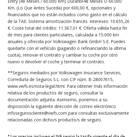
Entry (48 Meses / 60.000 Km) Durante48 Meses O 60.000
Km. (Lo Que Antes Suceda) por 600,00 €, opcionales y
financiados que no están incluidos como gasto en el cálculo
de la TAE. Sistema amortización francés. Intereses: 10.655,26
€. Coste total del crédito: 11.367,01 €. Oferta válida hasta fin
de mes para clientes particulares, calculada a 15.000 km
anuales y ofrecida por Volkswagen Bank GmbH S.E. Puedes
quedarte con el vehículo (pagando o refinanciando la última
cuota), renovar el contrato y cambiar tu coche por otro
nuevo o devolver el coche y terminar el contrato.
**Seguros mediados por Volkswagen Insurance Services,
Correduría de Seguros S.L. con CIF núm. B-28007615,
www.vwfs.es/nota-legal.html. Para obtener más información
relativa de los productos de seguro, consultar la
documentación adjunta. Asimismo, ponemos a su
disposición la siguiente dirección de correo electrónico
infoseguroscliente@vwfs.com para consultas exclusivamente
relacionadas con dicho/s producto/s de seguro.
* Los precios incluyen el IVA según la tarifa vigente el día de