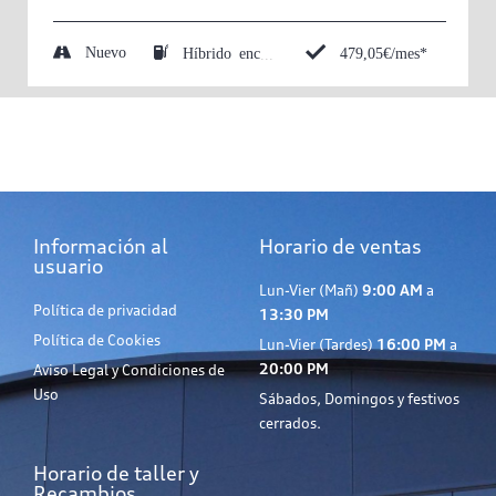
Nuevo
479,05€/mes*
Híbrido enchufable (Eléctrico/Gasolina)
Información al
Horario de ventas
usuario
Lun-Vier (Mañ)
9:00 AM
a
Política de privacidad
13:30 PM
Política de Cookies
Lun-Vier (Tardes)
16:00 PM
a
20:00 PM
Aviso Legal y Condiciones de
Uso
Sábados, Domingos y festivos
cerrados.
Horario de taller y
Recambios