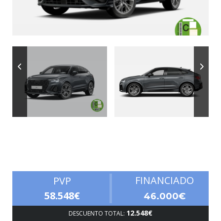
Autonomía
FINANCIADO
PVP
58.548€
46.000€
12.548€
DESCUENTO TOTAL: