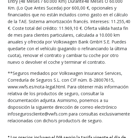
Entry (48 Meses / 60.000 Km) Durante48 Meses O 60.000
Km. (Lo Que Antes Suceda) por 600,00 €, opcionales y
financiados que no están incluidos como gasto en el cálculo
de la TAE. Sistema amortización francés. Intereses: 11.255,40
€. Coste total del crédito: 11.969,10 €. Oferta válida hasta fin
de mes para clientes particulares, calculada a 10.000 km
anuales y ofrecida por Volkswagen Bank GmbH S.E. Puedes
quedarte con el vehículo (pagando o refinanciando la última
cuota), renovar el contrato y cambiar tu coche por otro
nuevo o devolver el coche y terminar el contrato.
**Seguros mediados por Volkswagen Insurance Services,
Correduría de Seguros S.L. con CIF núm. B-28007615,
www.vwfs.es/nota-legal.html. Para obtener más información
relativa de los productos de seguro, consultar la
documentación adjunta. Asimismo, ponemos a su
disposición la siguiente dirección de correo electrónico
infoseguroscliente@vwfs.com para consultas exclusivamente
relacionadas con dicho/s producto/s de seguro.
* Los precios incluyen el IVA según la tarifa vigente el día de