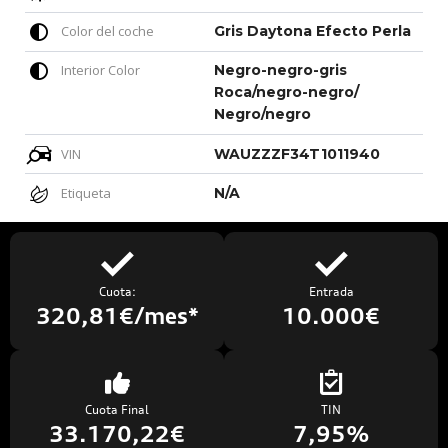
Color del coche
Gris Daytona Efecto Perla
Interior Color
Negro-negro-gris
Roca/negro-negro/
Negro/negro
VIN
WAUZZZF34T1011940
Etiqueta
N/A
Cuota:
Entrada
320,81€/mes*
10.000€
Cuota Final
TIN
33.170,22€
7,95%