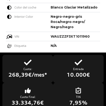
Color del coche
Blanco Glaciar Metalizado
Interior Color
Negro-negro-gris
Roca/negro-negro/
Negro/negro
VIN
WAUZZZF3XT1011960
Etiqueta
N/A
Cuota:
Entrada
268,39€/mes*
10.000€
Cuota Final
TIN
33.334,76€
7,95%