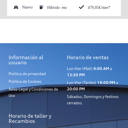
Nuevo
479,05€/mes*
Híbrido enchufable (Eléctrico/Gasolina)
Información al
Horario de ventas
usuario
Lun-Vier (Mañ)
9:00 AM
a
Política de privacidad
13:30 PM
Política de Cookies
Lun-Vier (Tardes)
16:00 PM
a
20:00 PM
Aviso Legal y Condiciones de
Uso
Sábados, Domingos y festivos
cerrados.
Horario de taller y
Recambios