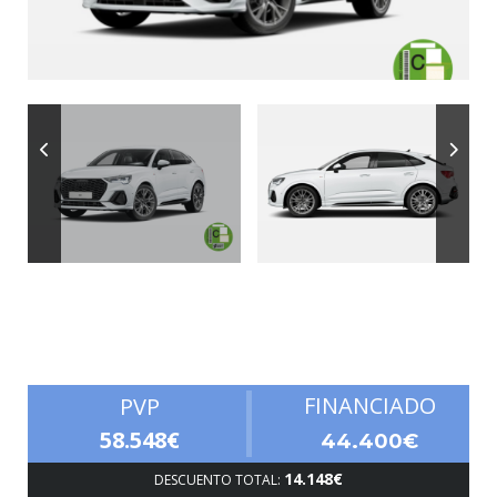
Autonomía
FINANCIADO
PVP
58.548€
44.400€
14.148€
DESCUENTO TOTAL: