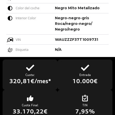
Color del coche
Negro Mito Metalizado
Interior Color
Negro-negro-gris
Roca/negro-negro/
Negro/negro
VIN
WAUZZZF37T1009731
Etiqueta
N/A
Cuota:
Entrada
320,81€/mes*
10.000€
Cuota Final
TIN
33.170,22€
7,95%