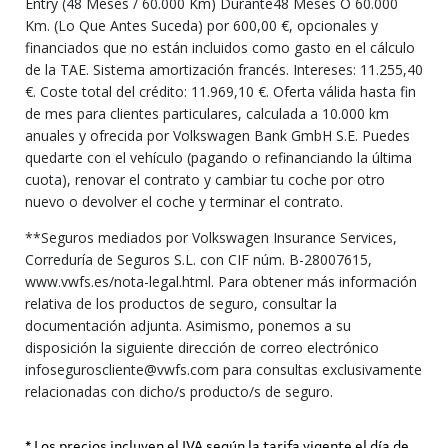
Entry (48 Meses / 60.000 Km) Durante48 Meses O 60.000
Km. (Lo Que Antes Suceda) por 600,00 €, opcionales y
financiados que no están incluidos como gasto en el cálculo
de la TAE. Sistema amortización francés. Intereses: 11.255,40
€. Coste total del crédito: 11.969,10 €. Oferta válida hasta fin
de mes para clientes particulares, calculada a 10.000 km
anuales y ofrecida por Volkswagen Bank GmbH S.E. Puedes
quedarte con el vehículo (pagando o refinanciando la última
cuota), renovar el contrato y cambiar tu coche por otro
nuevo o devolver el coche y terminar el contrato.
**Seguros mediados por Volkswagen Insurance Services,
Correduría de Seguros S.L. con CIF núm. B-28007615,
www.vwfs.es/nota-legal.html. Para obtener más información
relativa de los productos de seguro, consultar la
documentación adjunta. Asimismo, ponemos a su
disposición la siguiente dirección de correo electrónico
infoseguroscliente@vwfs.com para consultas exclusivamente
relacionadas con dicho/s producto/s de seguro.
* Los precios incluyen el IVA según la tarifa vigente el día de