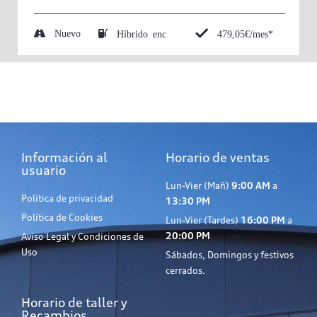
Nuevo
479,05€/mes*
Híbrido enchufable (Eléctrico/Gasolina)
Información al
Horario de ventas
usuario
Lun-Vier (Mañ)
9:00 AM
a
Política de privacidad
13:30 PM
Política de Cookies
Lun-Vier (Tardes)
16:00 PM
a
20:00 PM
Aviso Legal y Condiciones de
Uso
Sábados, Domingos y festivos
cerrados.
Horario de taller y
Recambios