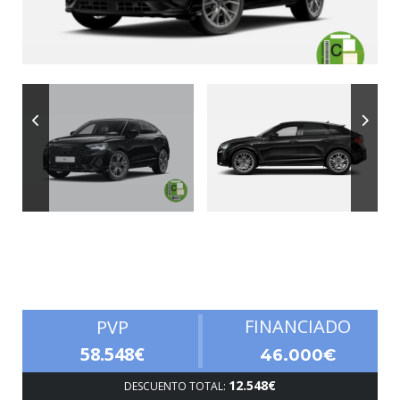
Autonomía
FINANCIADO
PVP
58.548€
46.000€
12.548€
DESCUENTO TOTAL: