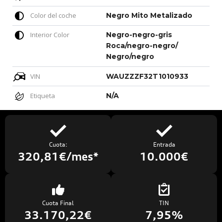
Color del coche
Negro Mito Metalizado
Interior Color
Negro-negro-gris
Roca/negro-negro/
Negro/negro
VIN
WAUZZZF32T1010933
Etiqueta
N/A
Cuota:
Entrada
320,81€/mes*
10.000€
Cuota Final
TIN
33.170,22€
7,95%