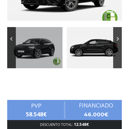
Autonomía
FINANCIADO
PVP
58.548€
46.000€
12.548€
DESCUENTO TOTAL: