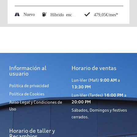
Nuevo
479,05€/mes*
Híbrido enchufable (Eléctrico/Gasolina)
Información al
Horario de ventas
usuario
Lun-Vier (Mañ)
9:00 AM
a
Política de privacidad
13:30 PM
Política de Cookies
Lun-Vier (Tardes)
16:00 PM
a
20:00 PM
Aviso Legal y Condiciones de
Uso
Sábados, Domingos y festivos
cerrados.
Horario de taller y
Recambios