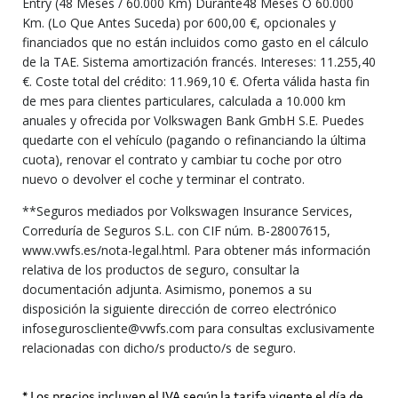
Entry (48 Meses / 60.000 Km) Durante48 Meses O 60.000
Km. (Lo Que Antes Suceda) por 600,00 €, opcionales y
financiados que no están incluidos como gasto en el cálculo
de la TAE. Sistema amortización francés. Intereses: 11.255,40
€. Coste total del crédito: 11.969,10 €. Oferta válida hasta fin
de mes para clientes particulares, calculada a 10.000 km
anuales y ofrecida por Volkswagen Bank GmbH S.E. Puedes
quedarte con el vehículo (pagando o refinanciando la última
cuota), renovar el contrato y cambiar tu coche por otro
nuevo o devolver el coche y terminar el contrato.
**Seguros mediados por Volkswagen Insurance Services,
Correduría de Seguros S.L. con CIF núm. B-28007615,
www.vwfs.es/nota-legal.html. Para obtener más información
relativa de los productos de seguro, consultar la
documentación adjunta. Asimismo, ponemos a su
disposición la siguiente dirección de correo electrónico
infoseguroscliente@vwfs.com para consultas exclusivamente
relacionadas con dicho/s producto/s de seguro.
* Los precios incluyen el IVA según la tarifa vigente el día de