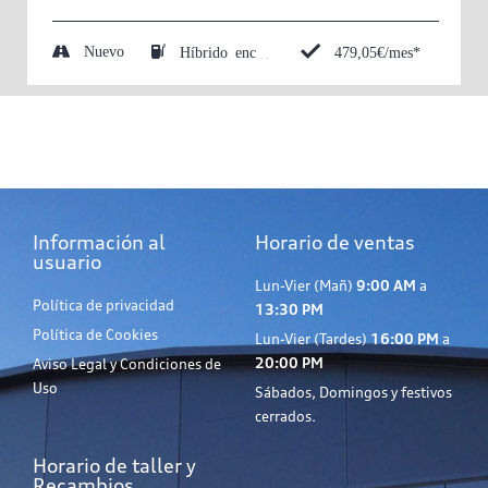
Nuevo
479,05€/mes*
Híbrido enchufable (Eléctrico/Gasolina)
Información al
Horario de ventas
usuario
Lun-Vier (Mañ)
9:00 AM
a
Política de privacidad
13:30 PM
Política de Cookies
Lun-Vier (Tardes)
16:00 PM
a
20:00 PM
Aviso Legal y Condiciones de
Uso
Sábados, Domingos y festivos
cerrados.
Horario de taller y
Recambios