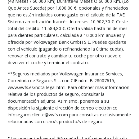
(48 Meses / 60.000 Km) Durante48 Meses O 60.000 Km. (Lo
Que Antes Suceda) por 1.000,00 €, opcionales y financiados
que no están incluidos como gasto en el cálculo de la TAE.
Sistema amortización francés. Intereses: 10.902,30 €. Coste
total del crédito: 11.584,80 €. Oferta válida hasta fin de mes
para clientes particulares, calculada a 10.000 km anuales y
ofrecida por Volkswagen Bank GmbH S.E. Puedes quedarte
con el vehículo (pagando o refinanciando la última cuota),
renovar el contrato y cambiar tu coche por otro nuevo o
devolver el coche y terminar el contrato.
**Seguros mediados por Volkswagen Insurance Services,
Correduría de Seguros S.L. con CIF núm. B-28007615,
www.vwfs.es/nota-legal.html. Para obtener más información
relativa de los productos de seguro, consultar la
documentación adjunta. Asimismo, ponemos a su
disposición la siguiente dirección de correo electrónico
infoseguroscliente@vwfs.com para consultas exclusivamente
relacionadas con dicho/s producto/s de seguro.
* Los precios incluyen el IVA según la tarifa vigente el día de