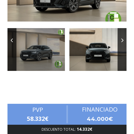
Autonomía
FINANCIADO
PVP
58.332€
44.000€
14.332€
DESCUENTO TOTAL: