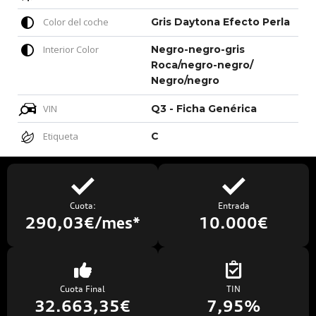
Color del coche
Gris Daytona Efecto Perla
Interior Color
Negro-negro-gris
Roca/negro-negro/
Negro/negro
VIN
Q3 - Ficha Genérica
Etiqueta
C
Cuota:
Entrada
290,03€/mes*
10.000€
Cuota Final
TIN
32.663,35€
7,95%