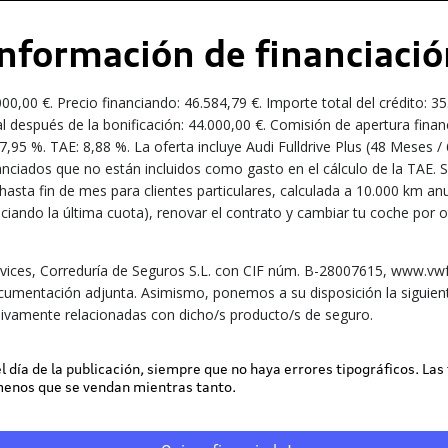
Información de financiació
00 €. Precio financiando: 46.584,79 €. Importe total del crédito: 35
l después de la bonificación: 44.000,00 €. Comisión de apertura finan
N: 7,95 %. TAE: 8,88 %. La oferta incluye Audi Fulldrive Plus (48 Mes
nciados que no están incluidos como gasto en el cálculo de la TAE. S
da hasta fin de mes para clientes particulares, calculada a 10.000 km
iando la última cuota), renovar el contrato y cambiar tu coche por o
ices, Correduría de Seguros S.L. con CIF núm. B-28007615, www.vwfs
ocumentación adjunta. Asimismo, ponemos a su disposición la siguient
ivamente relacionadas con dicho/s producto/s de seguro.
 el día de la publicación, siempre que no haya errores tipográficos. Las
 menos que se vendan mientras tanto.