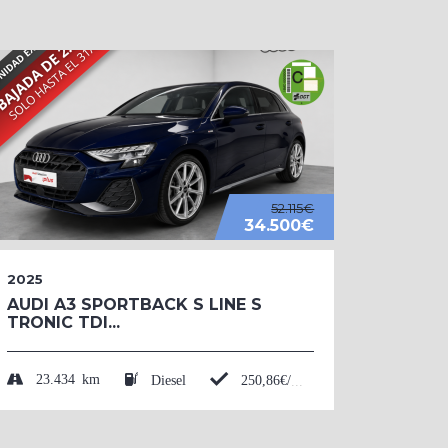
52.115€
34.500€
2025
2026
AUDI A3 SPORTBACK S LINE S
AUDI 
TRONIC TDI...
BLACK
TFSI....
23.434 km
Diesel
250,86€/mes*
50 