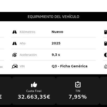
EQUIPAMIENTO DEL VEHÍCULO
Kilómetros
Nuevo
Año
2025
Aceleración
9,3 s
ro-negro-gris Roca/negro-negro/ Negro/negro
VIN
Q3 - Ficha Genérica
Cuota Final
TIN
€
32.663,35€
7,95%