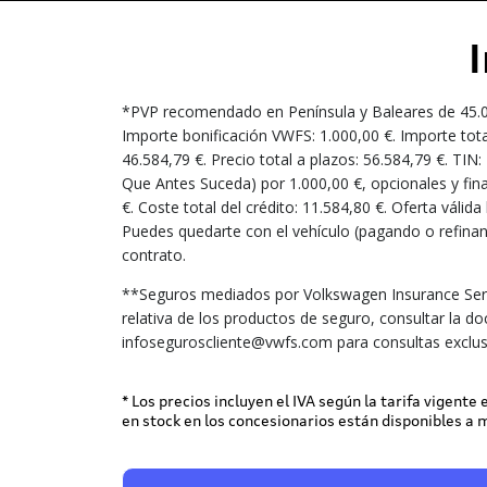
*PVP recomendado en Península y Baleares de 45.000,
Importe bonificación VWFS: 1.000,00 €. Importe tota
46.584,79 €. Precio total a plazos: 56.584,79 €. TI
Que Antes Suceda) por 1.000,00 €, opcionales y fina
€. Coste total del crédito: 11.584,80 €. Oferta váli
Puedes quedarte con el vehículo (pagando o refinanc
contrato.
**Seguros mediados por Volkswagen Insurance Serv
relativa de los productos de seguro, consultar la d
infoseguroscliente@vwfs.com para consultas exclus
* Los precios incluyen el IVA según la tarifa vigente
en stock en los concesionarios están disponibles a