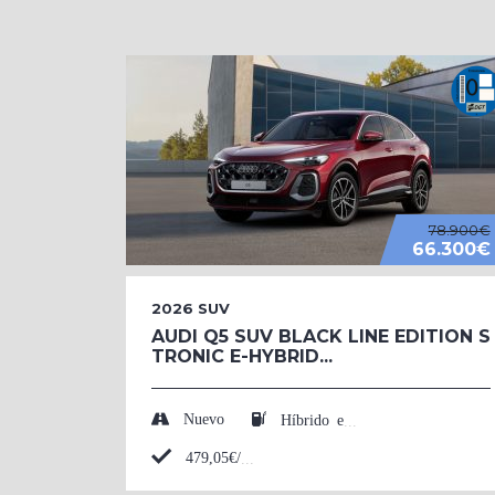
78.900€
66.300€
2026
SUV
AUDI Q5 SUV BLACK LINE EDITION S
TRONIC E-HYBRID...
Nuevo
Híbrido enchufable (Eléctrico/Gasolina)
479,05€/mes*