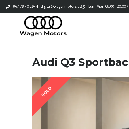
967 79 40 29
digital@wagenmotors.es
Lun - Vier: 09:00 - 20:00 /
Audi Q3 Sportbac
SOLD