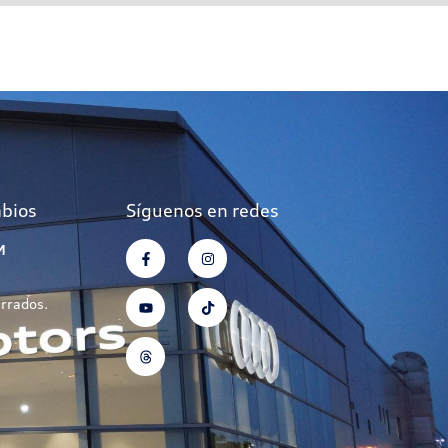
mbios
Síguenos en redes
M
errados.