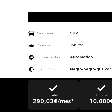
Carrocería
SUV
Potencia
150 CV
Tipo de cambio
Automático
Interior Color
Neg
Cuota:
Entrada
290,03€/mes*
10.000