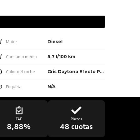
Motor
Diesel
Consumo medio
5,7 l/100 km
Color del coche
Gris Daytona Efecto Perla
Etiqueta
N/A
TAE
Plazos
8,88%
48 cuotas