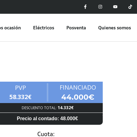
s ocasión
Eléctricos
Posventa
Quienes somos
FINANCIADO
PVP
58.332€
44.000€
14.332€
DESCUENTO TOTAL:
Precio al contado: 48.000€
Cuota: