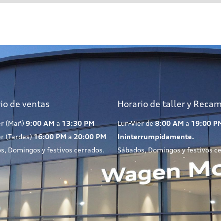
io de ventas
Horario de taller y Reca
er (Mañ)
9:00 AM
a
13:30 PM
Lun-Vier de
8:00 AM
a
19:00 P
er (Tardes)
16:00 PM
a
20:00 PM
Ininterrumpidamente.
s, Domingos y festivos cerrados.
Sábados, Domingos y festivos c