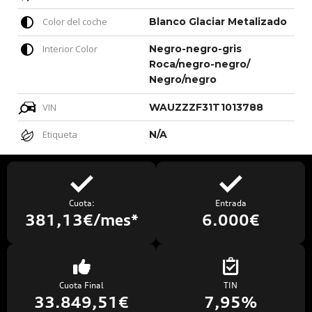
Color del coche
Blanco Glaciar Metalizado
Interior Color
Negro-negro-gris
Roca/negro-negro/
Negro/negro
VIN
WAUZZZF31T1013788
Etiqueta
N/A
Cuota:
Entrada
381,13€/mes*
6.000€
Cuota Final
TIN
33.849,51€
7,95%