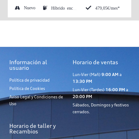
Nuevo
479,05€/mes*
Híbrido enchufable (Eléctrico/Gasolina)
Información al
Horario de ventas
usuario
Lun-Vier (Mañ)
9:00 AM
a
Política de privacidad
13:30 PM
Política de Cookies
Lun-Vier (Tardes)
16:00 PM
a
20:00 PM
Aviso Legal y Condiciones de
Uso
Sábados, Domingos y festivos
cerrados.
Horario de taller y
Recambios