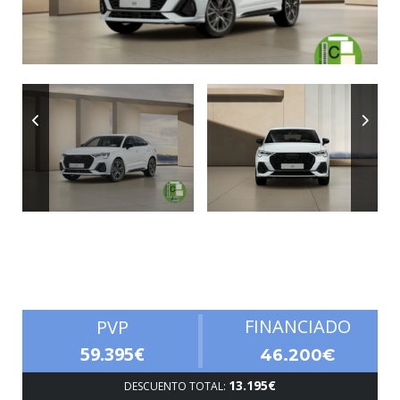
Autonomía
FINANCIADO
PVP
59.395€
46.200€
13.195€
DESCUENTO TOTAL: