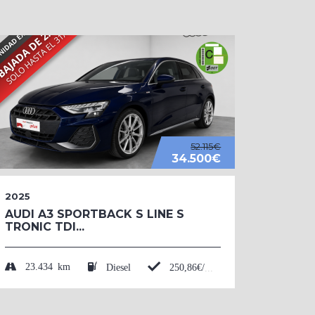
52.115€
34.500€
2025
2026
AUDI A3 SPORTBACK S LINE S
AUDI 
TRONIC TDI...
BLACK
TFSI....
23.434 km
Diesel
250,86€/mes*
50 