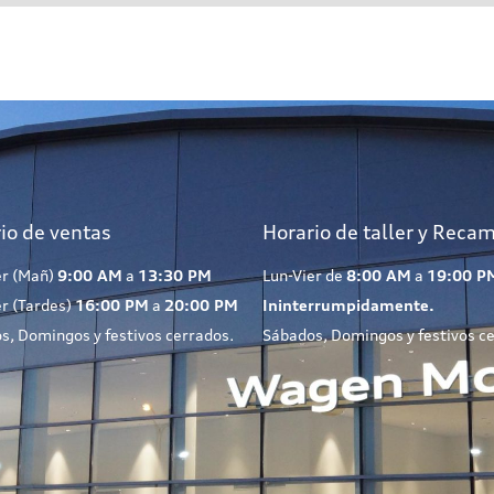
io de ventas
Horario de taller y Reca
er (Mañ)
9:00 AM
a
13:30 PM
Lun-Vier de
8:00 AM
a
19:00 P
er (Tardes)
16:00 PM
a
20:00 PM
Ininterrumpidamente.
s, Domingos y festivos cerrados.
Sábados, Domingos y festivos c