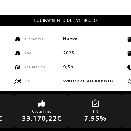
EQUIPAMIENTO DEL VEHÍCULO
Kilómetros
Nuevo
Año
2025
Aceleración
9,3 s
ro-negro-gris Roca/negro-negro/ Negro/negro
VIN
WAUZZZF30T1009702
Cuota Final
TIN
€
33.170,22€
7,95%