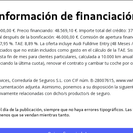
Información de financiació
00 €. Precio financiando: 48.569,10 €. Importe total del crédito: 37
l después de la bonificación: 46.000,00 €. Comisión de apertura finan
N: 7,95 %. TAE: 8,89 %. La oferta incluye Audi Fulldrive Entry (48 Me
iados que no están incluidos como gasto en el cálculo de la TAE. Sis
 hasta fin de mes para clientes particulares, calculada a 10.000 km an
iando la última cuota), renovar el contrato y cambiar tu coche por o
ices, Correduría de Seguros S.L. con CIF núm. B-28007615, www.vwfs
ocumentación adjunta. Asimismo, ponemos a su disposición la siguient
ivamente relacionadas con dicho/s producto/s de seguro.
 el día de la publicación, siempre que no haya errores tipográficos. Las
 menos que se vendan mientras tanto.