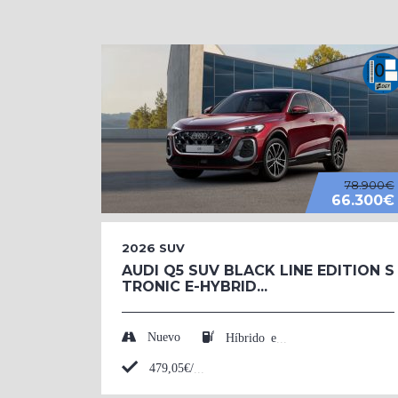
78.900€
66.300€
2026
SUV
AUDI Q5 SUV BLACK LINE EDITION S
TRONIC E-HYBRID...
Nuevo
Híbrido enchufable (Eléctrico/Gasolina)
479,05€/mes*