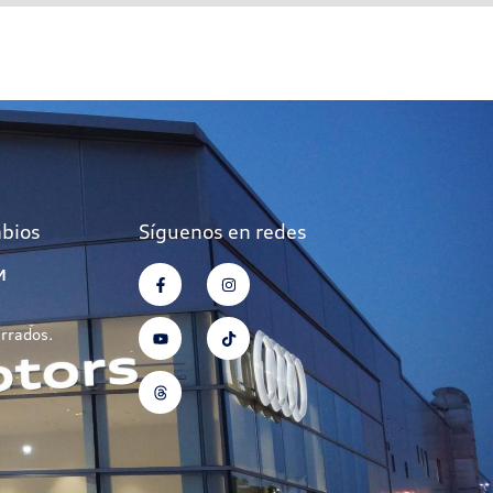
mbios
Síguenos en redes
M
errados.