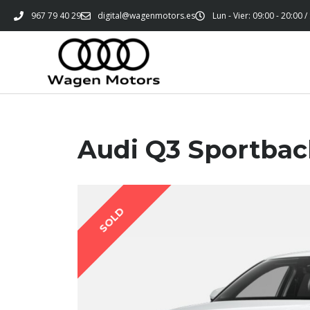
967 79 40 29
digital@wagenmotors.es
Lun - Vier: 09:00 - 20:00 /
Audi Q3 Sportbac
SOLD