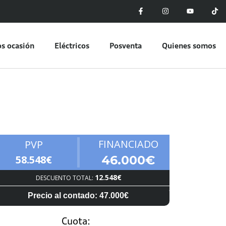
s ocasión
Eléctricos
Posventa
Quienes somos
FINANCIADO
PVP
58.548€
46.000€
12.548€
DESCUENTO TOTAL:
Precio al contado: 47.000€
Cuota: