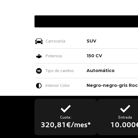
Carrocería
SUV
Potencia
150 CV
Tipo de cambio
Automático
Interior Color
Neg
Cuota:
Entrada
320,81€/mes*
10.000