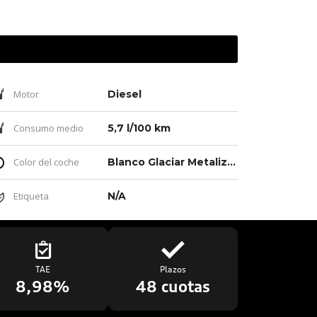
Motor
Diesel
Consumo medio
5,7 l/100 km
Color del coche
Blanco Glaciar Metalizado
Etiqueta
N/A
TAE
Plazos
8,98%
48 cuotas