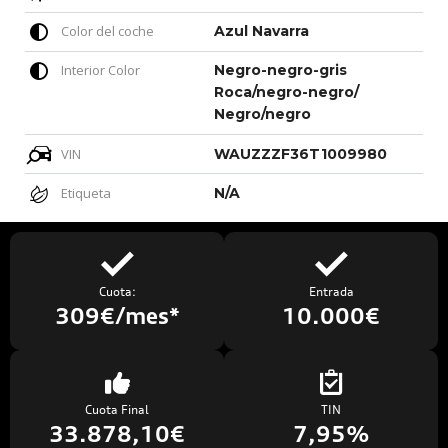
Color del coche
Azul Navarra
Interior Color
Negro-negro-gris
Roca/negro-negro/
Negro/negro
VIN
WAUZZZF36T1009980
Etiqueta
N/A
Cuota:
Entrada
309€/mes*
10.000€
Cuota Final
TIN
33.878,10€
7,95%