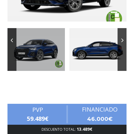
Autonomía
FINANCIADO
PVP
59.489€
46.000€
13.489€
DESCUENTO TOTAL: