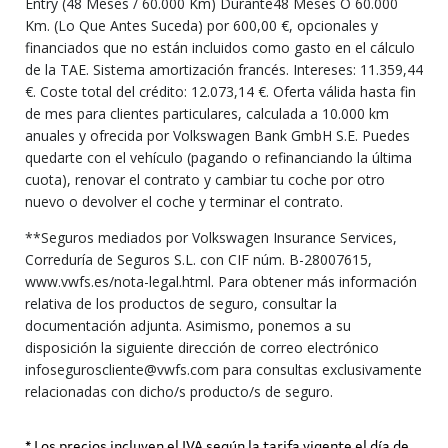
Entry (48 Meses / 60.000 Km) Durante48 Meses O 60.000
Km. (Lo Que Antes Suceda) por 600,00 €, opcionales y
financiados que no están incluidos como gasto en el cálculo
de la TAE. Sistema amortización francés. Intereses: 11.359,44
€. Coste total del crédito: 12.073,14 €. Oferta válida hasta fin
de mes para clientes particulares, calculada a 10.000 km
anuales y ofrecida por Volkswagen Bank GmbH S.E. Puedes
quedarte con el vehículo (pagando o refinanciando la última
cuota), renovar el contrato y cambiar tu coche por otro
nuevo o devolver el coche y terminar el contrato.
**Seguros mediados por Volkswagen Insurance Services,
Correduría de Seguros S.L. con CIF núm. B-28007615,
www.vwfs.es/nota-legal.html. Para obtener más información
relativa de los productos de seguro, consultar la
documentación adjunta. Asimismo, ponemos a su
disposición la siguiente dirección de correo electrónico
infoseguroscliente@vwfs.com para consultas exclusivamente
relacionadas con dicho/s producto/s de seguro.
* Los precios incluyen el IVA según la tarifa vigente el día de