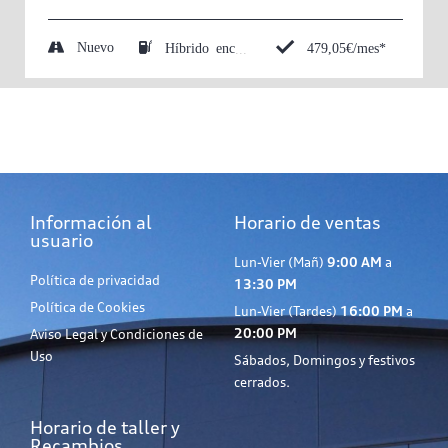
Nuevo
479,05€/mes*
Híbrido enchufable (Eléctrico/Gasolina)
Información al
Horario de ventas
usuario
Lun-Vier (Mañ)
9:00 AM
a
Política de privacidad
13:30 PM
Política de Cookies
Lun-Vier (Tardes)
16:00 PM
a
20:00 PM
Aviso Legal y Condiciones de
Uso
Sábados, Domingos y festivos
cerrados.
Horario de taller y
Recambios