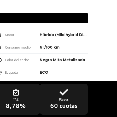
Motor
Híbrido (Mild hybrid Diésel)
Consumo medio
6 l/100 km
Color del coche
Negro Mito Metalizado
Etiqueta
ECO
TAE
Plazos
8,78%
60 cuotas