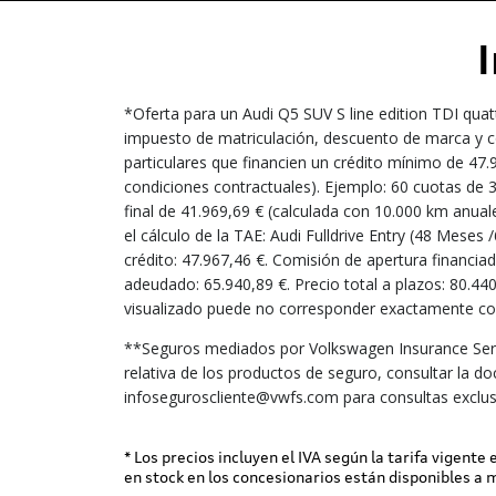
*Oferta para un Audi Q5 SUV S line edition TDI qua
impuesto de matriculación, descuento de marca y co
particulares que financien un crédito mínimo de 4
condiciones contractuales). Ejemplo: 60 cuotas de 
final de 41.969,69 € (calculada con 10.000 km anual
el cálculo de la TAE: Audi Fulldrive Entry (48 Mese
crédito: 47.967,46 €. Comisión de apertura financiada
adeudado: 65.940,89 €. Precio total a plazos: 80.44
visualizado puede no corresponder exactamente con 
**Seguros mediados por Volkswagen Insurance Serv
relativa de los productos de seguro, consultar la d
infoseguroscliente@vwfs.com para consultas exclus
* Los precios incluyen el IVA según la tarifa vigente
en stock en los concesionarios están disponibles a