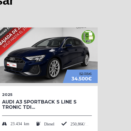
sar
52.115€
34.500€
2025
2026
AUDI A3 SPORTBACK S LINE S
AUDI 
TRONIC TDI...
BLACK
TFSI....
23.434 km
Diesel
250,86€/mes*
50 