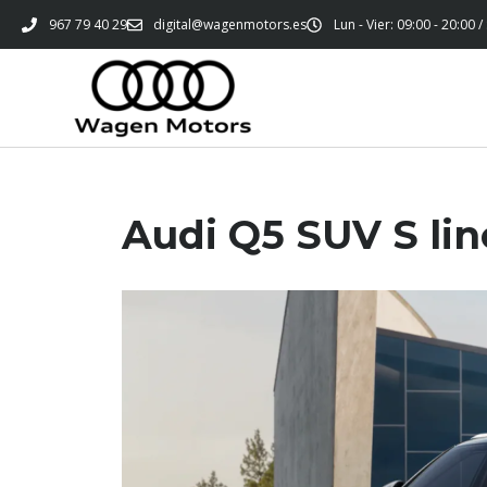
967 79 40 29
digital@wagenmotors.es
Lun - Vier: 09:00 - 20:00 /
Audi Q5 SUV S lin