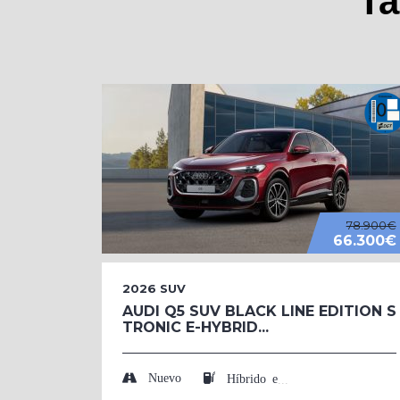
Ta
78.900€
66.300€
2026
SUV
AUDI Q5 SUV BLACK LINE EDITION S
TRONIC E-HYBRID...
Nuevo
Híbrido enchufable (Eléctrico/Gasolina)