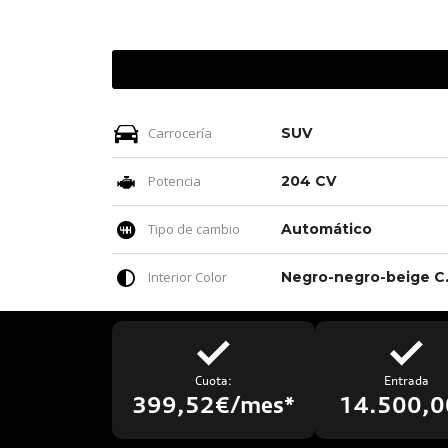
Carrocería
SUV
Potencia
204 CV
Tipo de cambio
Automático
Interior Color
Negro-negro-b
Cuota:
Entrada
399,52€/mes*
14.500,0