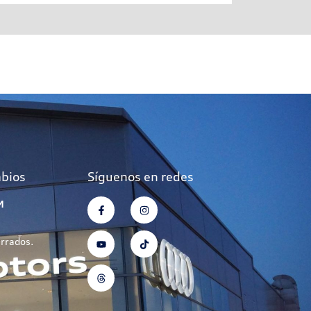
mbios
Síguenos en redes
M
errados.