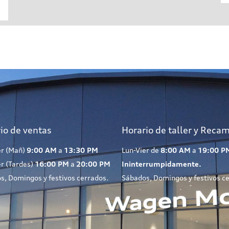
io de ventas
Horario de taller y Reca
er (Mañ)
9:00 AM
a
13:30 PM
Lun-Vier de
8:00 AM
a
19:00 P
er (Tardes)
16:00 PM
a
20:00 PM
Ininterrumpidamente.
s, Domingos y festivos cerrados.
Sábados, Domingos y festivos c