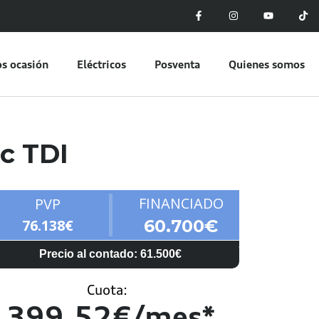
s ocasión
Eléctricos
Posventa
Quienes somos
ic TDI
FINANCIADO
PVP
76.138€
60.700€
Precio al contado: 61.500€
Cuota:
399,52€/mes*