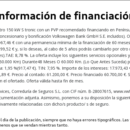
Información de financiació
ttro 150 kW S tronic con un PVP recomendado financiando en Penínsul
ncesionario y bonificación Volkswagen Bank GmbH S.E. incluidos). Ofe
7.967,46 € con una permanencia mínima de la financiación de 60 mes
399,52 € y, si lo deseas, al cabo de 5 años podrás cambiarlo por otr
es).TAE: 8,78 %. La oferta incluye los siguientes servicios opcionales
s /60.000 Km) Durante48 Meses O 60.000 Km. (Lo Que Antes Suceda) por
: 1,95 %(917,47 €). TIN: 7,95 %. Importe de los intereses: 17.973,43 €
0,89 €. Precio al contado: 61.200,00 €. Precio financiado 60.700,00 €.
el ofertado. Oferta válida hasta fin de mes.
ices, Correduría de Seguros S.L. con CIF núm. B-28007615, www.vwfs
ocumentación adjunta. Asimismo, ponemos a su disposición la siguient
ivamente relacionadas con dicho/s producto/ s de seguro.
 el día de la publicación, siempre que no haya errores tipográficos. Las
 menos que se vendan mientras tanto.