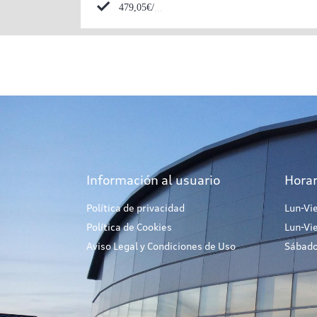
479,05€/mes*
Información al usuario
Horar
Política de privacidad
Lun-Vi
Política de Cookies
Lun-Vi
Aviso Legal y Condiciones de Uso
Sábado