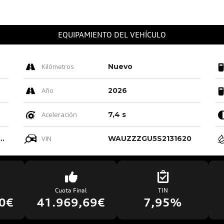
EQUIPAMIENTO DEL VEHÍCULO
Kilómetros
Nuevo
Año
2026
Aceleración
7,4 s
eige Cardamomo/ Negro-negro/negro/negro
VIN
WAUZZZGU5S2131620
Cuota Final
TIN
0€
41.969,69€
7,95%