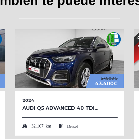
mbién te puede intere
57.000€
43.400€
2024
AUDI Q5 ADVANCED 40 TDI...
32.167 km
Diesel