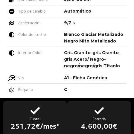
Tipo de cambio
Automático
Aceleración
9,7 s
Color del coche
Blanco Glaciar Metalizado
Negro Mito Metalizado
Interior Color
Gris Granito-gris Granito-
gris Acero/ Negro-
negro/negro/gris Titanio
VIN
A1 - Ficha Genérica
Etiqueta
C
Cuota:
Entrada
251,72€/mes*
4.600,00€