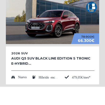
78.900€
66.300€
2026
SUV
AUDI Q5 SUV BLACK LINE EDITION S TRONIC
E-HYBRID...
Nuevo
479,05€/mes*
Híbrido enchufable (Eléctrico/Gasolina)