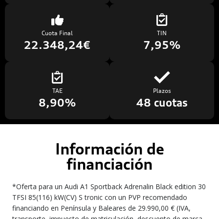
Cuota Final
TIN
22.348,24€
7,95%
TAE
Plazos
8,90%
48 cuotas
Información de
financiación
*Oferta para un Audi A1 Sportback Adrenalin Black edition 30
TFSI 85(116) kW(CV) S tronic con un PVP recomendado
financiando en Península y Baleares de 29.990,00 € (IVA,
transporte, impuesto de matriculación, descuento de marca