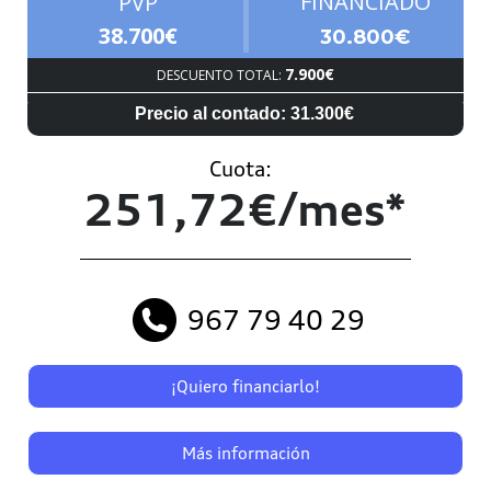
FINANCIADO
PVP
38.700€
30.800€
7.900€
DESCUENTO TOTAL:
Precio al contado: 31.300€
Cuota:
251,72€/mes*
967 79 40 29
¡Quiero financiarlo!
Más información