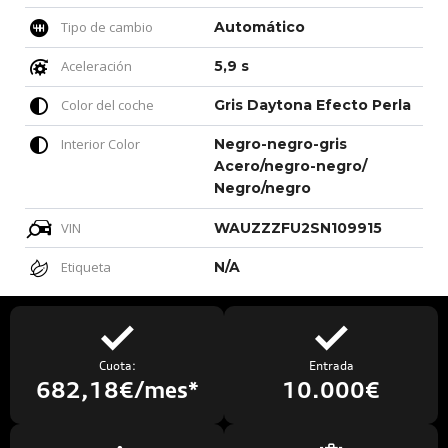
Tipo de cambio
Automático
Aceleración
5,9 s
Color del coche
Gris Daytona Efecto Perla
Interior Color
Negro-negro-gris
Acero/negro-negro/
Negro/negro
VIN
WAUZZZFU2SN109915
Etiqueta
N/A
Cuota:
Entrada
682,18€/mes*
10.000€