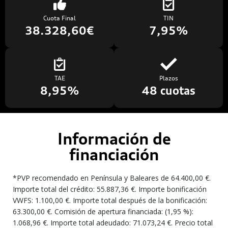
Cuota Final
TIN
38.328,60€
7,95%
TAE
Plazos
8,95%
48 cuotas
Información de
financiación
*PVP recomendado en Península y Baleares de 64.400,00 €.
Importe total del crédito: 55.887,36 €. Importe bonificación
VWFS: 1.100,00 €. Importe total después de la bonificación:
63.300,00 €. Comisión de apertura financiada: (1,95 %):
1.068,96 €. Importe total adeudado: 71.073,24 €. Precio total