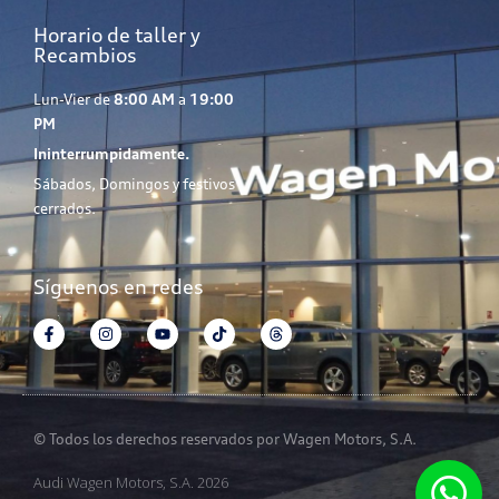
Horario de taller y
Recambios
Lun-Vier de
8:00 AM
a
19:00
PM
Ininterrumpidamente.
Sábados, Domingos y festivos
cerrados.
Síguenos en redes
© Todos los derechos reservados por Wagen Motors, S.A.
Audi Wagen Motors, S.A. 2026