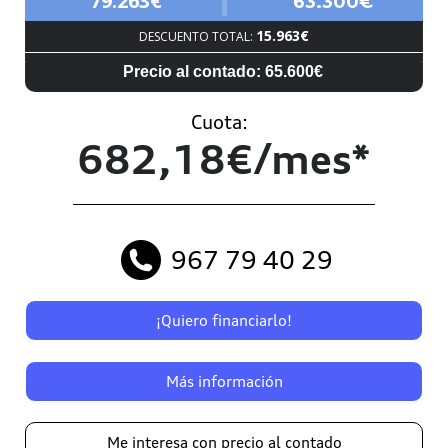
79.263€
63.300€
15.963€
DESCUENTO TOTAL:
Precio al contado: 65.600€
Cuota:
682,18€/mes*
967 79 40 29
¡Quiero financiarlo!
Más información
Me interesa con precio al contado