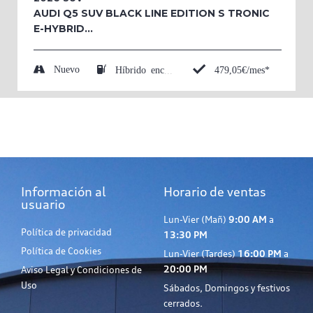
AUDI Q5 SUV BLACK LINE EDITION S TRONIC
E-HYBRID...
Nuevo
479,05€/mes*
Híbrido enchufable (Eléctrico/Gasolina)
Información al
Horario de ventas
usuario
Lun-Vier (Mañ)
9:00 AM
a
Política de privacidad
13:30 PM
Política de Cookies
Lun-Vier (Tardes)
16:00 PM
a
20:00 PM
Aviso Legal y Condiciones de
Uso
Sábados, Domingos y festivos
cerrados.