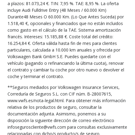
a plazos: 81.073,24 €. TIN: 7,95 %. TAE: 8,95 %. La oferta
incluye Audi Fulldrive Entry (48 Meses / 60.000 Km)
Durante48 Meses O 60.000 Km. (Lo Que Antes Suceda) por
1.518,40 €, opcionales y financiados que no están incluidos
como gasto en el cálculo de la TAE. Sistema amortización
francés. Intereses: 15.185,88 €. Coste total del crédito:
16.254,84 €. Oferta válida hasta fin de mes para clientes
particulares, calculada a 10.000 km anuales y ofrecida por
Volkswagen Bank GmbH S.E. Puedes quedarte con el
vehículo (pagando o refinanciando la última cuota), renovar
el contrato y cambiar tu coche por otro nuevo o devolver el
coche y terminar el contrato.
**Seguros mediados por Volkswagen Insurance Services,
Correduría de Seguros S.L. con CIF núm. B-28007615,
www.vwfs.es/nota-legal.html. Para obtener más información
relativa de los productos de seguro, consultar la
documentación adjunta. Asimismo, ponemos a su
disposición la siguiente dirección de correo electrónico
infoseguroscliente@vwfs.com para consultas exclusivamente
relacionadas con dicho/s producto/s de seguro.