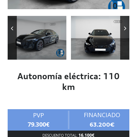
Autonomía
Autonomía eléctrica: 110
km
FINANCIADO
PVP
79.300€
63.200€
16.100€
DESCUENTO TOTAL: