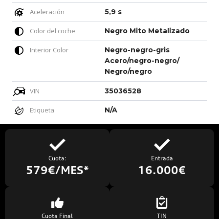
Aceleración
5,9 s
Color del coche
Negro Mito Metalizado
Interior Color
Negro-negro-gris
Acero/negro-negro/
Negro/negro
VIN
35036528
Etiqueta
N/A
Cuota:
Entrada
579€/MES*
16.000€
Cuota Final
TIN