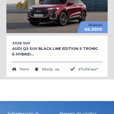
78.900€
66.300€
2026
SUV
AUDI Q5 SUV BLACK LINE EDITION S TRONIC
E-HYBRID...
Nuevo
479,05€/mes*
Híbrido enchufable (Eléctrico/Gasolina)
Información al
Horario de ventas