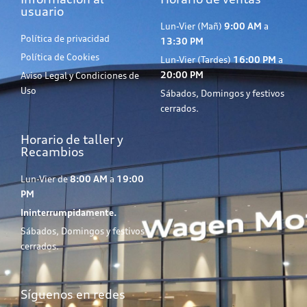
usuario
Lun-Vier (Mañ)
9:00 AM
a
Política de privacidad
13:30 PM
Política de Cookies
Lun-Vier (Tardes)
16:00 PM
a
20:00 PM
Aviso Legal y Condiciones de
Uso
Sábados, Domingos y festivos
cerrados.
Horario de taller y
Recambios
Lun-Vier de
8:00 AM
a
19:00
PM
Ininterrumpidamente.
Sábados, Domingos y festivos
cerrados.
Síguenos en redes