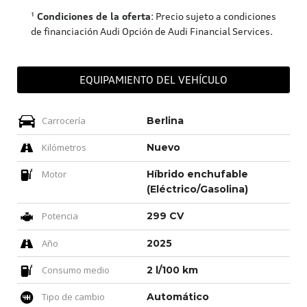
¹
Condiciones de la oferta
: Precio sujeto a condiciones
de financiación Audi Opción de Audi Financial Services.
EQUIPAMIENTO DEL VEHÍCULO
Carrocería
Berlina
Kilómetros
Nuevo
Motor
Híbrido enchufable
(Eléctrico/Gasolina)
Potencia
299 CV
Año
2025
Consumo medio
2 l/100 km
Tipo de cambio
Automático