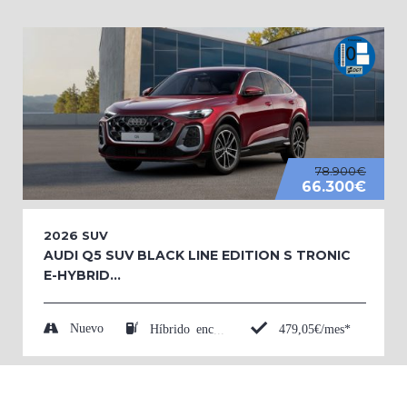
78.900€
66.300€
2026
SUV
AUDI Q5 SUV BLACK LINE EDITION S TRONIC
E-HYBRID...
Nuevo
479,05€/mes*
Híbrido enchufable (Eléctrico/Gasolina)