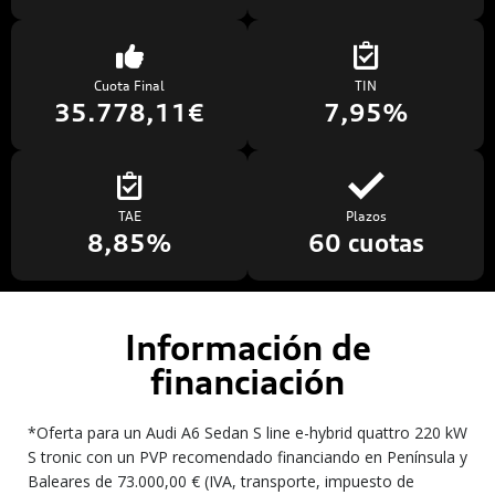
Cuota Final
TIN
35.778,11€
7,95%
TAE
Plazos
8,85%
60 cuotas
Información de
financiación
*Oferta para un Audi A6 Sedan S line e-hybrid quattro 220 kW
S tronic con un PVP recomendado financiando en Península y
Baleares de 73.000,00 € (IVA, transporte, impuesto de