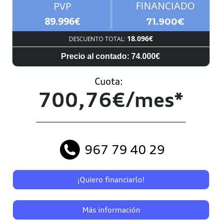
FINANCIADO
PVP
89.996€
71.900€
18.096€
DESCUENTO TOTAL:
Precio al contado: 74.000€
Cuota:
700,76€/mes*
967 79 40 29
¡Quiero financiarlo!
Más información