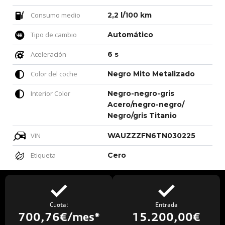
Consumo medio
2,2 l/100 km
Tipo de cambio
Automático
Aceleración
6 s
Color del coche
Negro Mito Metalizado
Interior Color
Negro-negro-gris
Acero/negro-negro/
Negro/gris Titanio
VIN
WAUZZZFN6TN030225
Etiqueta
Cero
Cuota:
Entrada
700,76€/mes*
15.200,00€