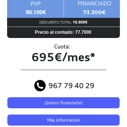
FINANCIADO
PVP
90.100€
73.300€
16.800€
DESCUENTO TOTAL:
Precio al contado: 77.700€
Cuota:
695€/mes*
967 79 40 29
¡Quiero financiarlo!
Más información