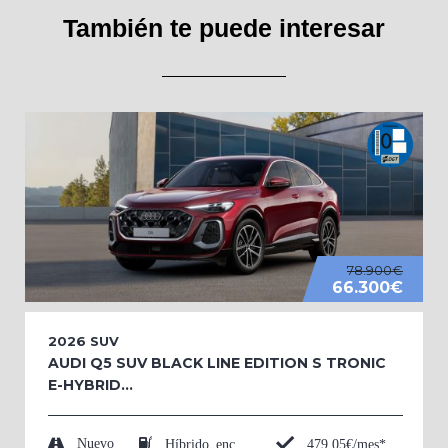
También te puede interesar
78.900€
66.300€
2026
SUV
AUDI Q5 SUV BLACK LINE EDITION S TRONIC
E-HYBRID...
Nuevo
479,05€/mes*
Híbrido enchufable (Eléctrico/Gasolina)