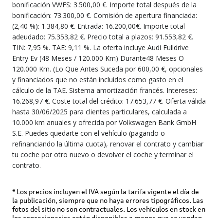
bonificación VWFS: 3.500,00 €. Importe total después de la
bonificación: 73.300,00 €. Comisión de apertura financiada:
(2,40 %): 1.384,80 €. Entrada: 16.200,00€. Importe total
adeudado: 75.353,82 €. Precio total a plazos: 91.553,82 €.
TIN: 7,95 %. TAE: 9,11 %. La oferta incluye Audi Fulldrive
Entry Ev (48 Meses / 120.000 Km) Durante48 Meses O
120.000 Km. (Lo Que Antes Suceda por 600,00 €, opcionales
y financiados que no están incluidos como gasto en el
cálculo de la TAE. Sistema amortización francés. Intereses:
16.268,97 €. Coste total del crédito: 17.653,77 €. Oferta válida
hasta 30/06/2025 para clientes particulares, calculada a
10.000 km anuales y ofrecida por Volkswagen Bank GmbH
S.E. Puedes quedarte con el vehículo (pagando o
refinanciando la última cuota), renovar el contrato y cambiar
tu coche por otro nuevo o devolver el coche y terminar el
contrato.
* Los precios incluyen el IVA según la tarifa vigente el día de
la publicación, siempre que no haya errores tipográficos. Las
fotos del sitio no son contractuales. Los vehículos en stock en
los concesionarios están disponibles a menos que se vendan