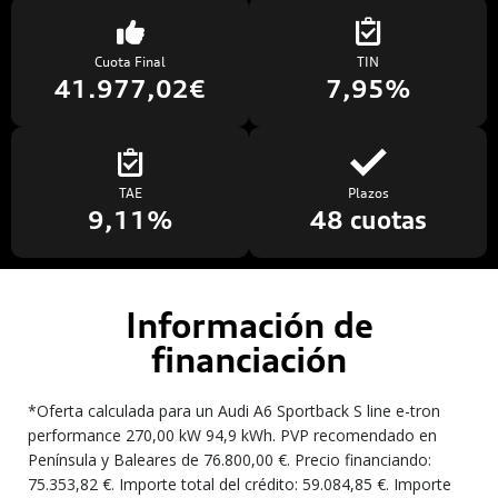
Cuota Final
TIN
41.977,02€
7,95%
TAE
Plazos
9,11%
48 cuotas
Información de
financiación
*Oferta calculada para un Audi A6 Sportback S line e-tron
performance 270,00 kW 94,9 kWh. PVP recomendado en
Península y Baleares de 76.800,00 €. Precio financiando:
75.353,82 €. Importe total del crédito: 59.084,85 €. Importe