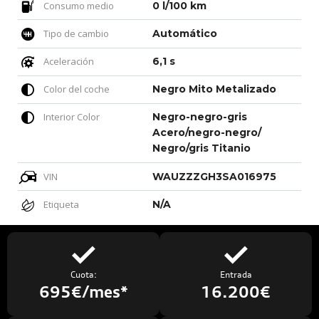
Consumo medio
0 l/100 km
Tipo de cambio
Automático
Aceleración
6,1 s
Color del coche
Negro Mito Metalizado
Interior Color
Negro-negro-gris
Acero/negro-negro/
Negro/gris Titanio
VIN
WAUZZZGH3SA016975
Etiqueta
N/A
Cuota:
Entrada
695€/mes*
16.200€