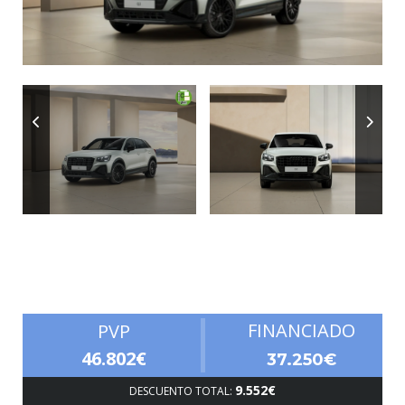
Autonomía
FINANCIADO
PVP
46.802€
37.250€
9.552€
DESCUENTO TOTAL: