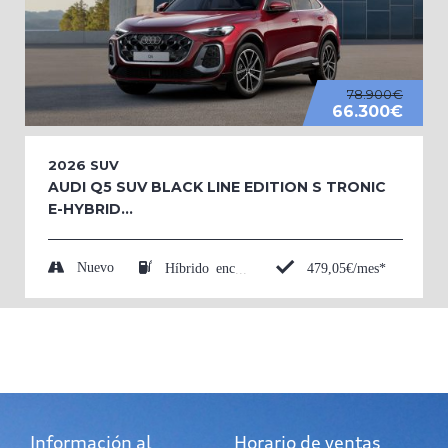
78.900€
66.300€
2026
SUV
AUDI Q5 SUV BLACK LINE EDITION S TRONIC
E-HYBRID...
Nuevo
479,05€/mes*
Híbrido enchufable (Eléctrico/Gasolina)
Información al
Horario de ventas