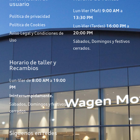
usuario
Lun-Vier (Mañ)
9:00 AM
a
Política de privacidad
13:30 PM
Política de Cookies
Lun-Vier (Tardes)
16:00 PM
a
20:00 PM
Aviso Legal y Condiciones de
Uso
Sábados, Domingos y festivos
cerrados.
Horario de taller y
Recambios
Lun-Vier de
8:00 AM
a
19:00
PM
Ininterrumpidamente.
Sábados, Domingos y festivos
cerrados.
Síguenos en redes