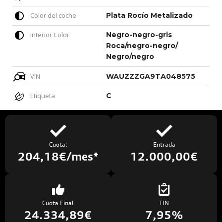
Color del coche
Plata Rocío Metalizado
Interior Color
Negro-negro-gris
Roca/negro-negro/
Negro/negro
VIN
WAUZZZGA9TA048575
Etiqueta
C
Cuota:
Entrada
204,18€/mes*
12.000,00€
Cuota Final
TIN
24.334,89€
7,95%